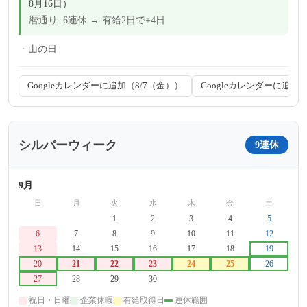
8月16日）
暦通り: 6連休 → 有給2日で+4日
山の日
Googleカレンダーに追加（8/7（金））
Googleカレンダーに追加（
シルバーウィーク
9連休
9月
日
月
火
水
木
金
土
-
-
1
2
3
4
5
6
7
8
9
10
11
12
13
14
15
16
17
18
19
20
21
22
23
24
25
26
27
28
29
30
-
-
-
祝日・日曜
企業休暇
有給取得日
連休範囲