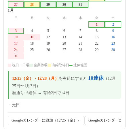
27
28
29
30
31
-
-
1月
日
月
火
水
木
金
土
-
-
-
-
-
1
2
3
4
5
6
7
8
9
10
11
12
13
14
15
16
17
18
19
20
21
22
23
24
25
26
27
28
29
30
31
-
-
-
-
-
-
祝日・日曜
企業休暇
有給取得日
連休範囲
10連休
12/25（金）・12/28（月）
を有給にすると
（12月
25日〜1月3日）
暦通り: 6連休 → 有給2日で+4日
元日
Googleカレンダーに追加（12/25（金））
Googleカレンダーに追加