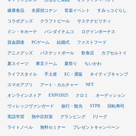
健康食品
名探偵コナン
音楽イベント
すみっコぐらし
コラボグッズ
クラフトビール
サステナビリティ
ドン・キホーテ
バンダイナムコ
ログインボーナス
資金調達
PCゲーム
結婚式
ファストフード
アニメグッズ
バスケットボール
飲食店
カプセルトイ
夏スイーツ
東京ドーム
夏祭り
ちいかわ
ライフスタイル
手土産
EC・通販
ネイティブキャンプ
NFT
スマホアプリ
アート・カルチャー
EXPO2025
オンラインストア
クロミ
オーディション
STPR
ヴィレッジヴァンガード
旅行・観光
回転寿司
英語学習
熱中症対策
グランピング
Jリーグ
ライトノベル
無料セミナー
プレゼントキャンペーン