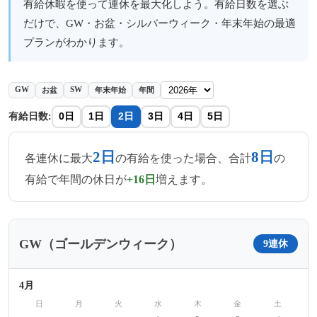
有給休暇を使って連休を最大化しよう。有給日数を選ぶ
だけで、GW・お盆・シルバーウィーク・年末年始の最適
プランがわかります。
GW
SW
お盆
年末年始
年間
有給日数:
0日
1日
2日
3日
4日
5日
2日
8日
各連休に最大
の有給を使った場合、合計
の
有給で年間の休日が
+16日
増えます。
GW（ゴールデンウィーク）
9連休
4月
日
月
火
水
木
金
土