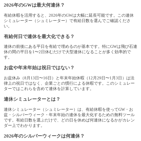
2026年のGWは最大何連休？
有給休暇を活用すると、2026年のGWは大幅に延長可能です。この連休
シミュレーター（シュミレーター）で有給日数を選んでご確認くださ
い。
有給何日で連休を最大化できる？
連休の前後にある平日を有給で埋めるのが基本です。特にGWは飛び石連
休の間の平日を1〜2日休むだけで大型連休になることが多く効率的で
す。
お盆や年末年始は祝日ではない？
お盆休み（8月13日〜16日）と年末年始休暇（12月29日〜1月3日）は法
律上の祝日ではなく、企業ごとの慣行による休暇です。このシミュレー
ターではこれらを含めて連休を計算しています。
連休シミュレーターとは？
連休シミュレーター（シュミレーター）は、有給休暇を使ってGW・お
盆・シルバーウィーク・年末年始の連休を最大化するための無料ツール
です。有給日数を選ぶだけで、どの日を休めば何連休になるかがカレン
ダー上でわかります。
2026年のシルバーウィークは何連休？