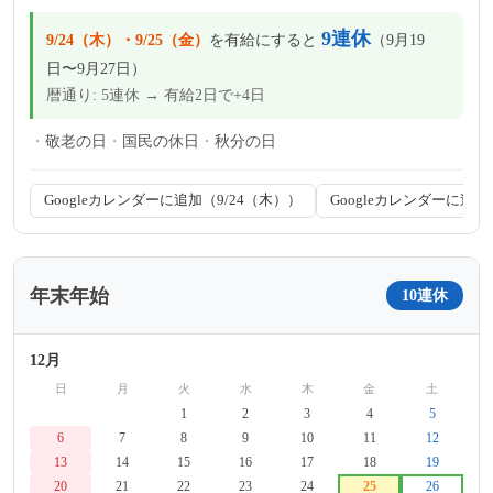
9連休
9/24（木）・9/25（金）
を有給にすると
（9月19
日〜9月27日）
暦通り: 5連休 → 有給2日で+4日
敬老の日
国民の休日
秋分の日
Googleカレンダーに追加（9/24（木））
Googleカレンダーに追加
年末年始
10連休
12月
日
月
火
水
木
金
土
-
-
1
2
3
4
5
6
7
8
9
10
11
12
13
14
15
16
17
18
19
20
21
22
23
24
25
26