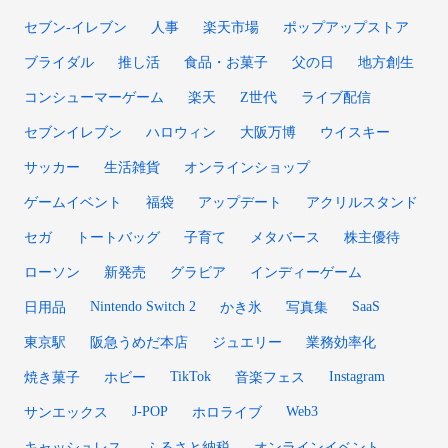
セブン‐イレブン
人事
楽天市場
ポップアップストア
ブライダル
推し活
食品・お菓子
父の日
地方創生
コンシューマーゲーム
楽天
Z世代
ライブ配信
セブンイレブン
ハロウィン
大阪万博
ウイスキー
サッカー
生活雑貨
オンラインショップ
ゲームイベント
福袋
アップデート
アクリルスタンド
セガ
トートバッグ
子育て
メタバース
株主優待
ローソン
新発売
グラビア
インディーゲーム
Nintendo Switch 2
SaaS
日用品
かき氷
写真集
東京駅
阪急うめだ本店
ジュエリー
業務効率化
TikTok
Instagram
焼き菓子
ホビー
音楽フェス
J-POP
Web3
サンエックス
ホロライブ
キャッシュレス
ふるさと納税
オンラインイベント