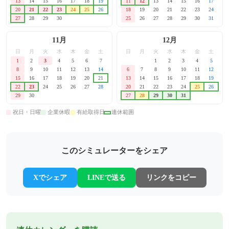
13
14
15
16
17
18
19
11
12
13
14
15
16
17
20
21
22
23
24
25
26
18
19
20
21
22
23
24
27
28
29
30
25
26
27
28
29
30
31
11月
12月
日
月
火
水
木
金
土
日
月
火
水
木
金
土
1
2
3
4
5
6
7
1
2
3
4
5
8
9
10
11
12
13
14
6
7
8
9
10
11
12
15
16
17
18
19
20
21
13
14
15
16
17
18
19
22
23
24
25
26
27
28
20
21
22
23
24
25
26
29
30
27
28
29
30
31
祝日・日曜
企業休暇
有給取得日
連休範囲
このシミュレーターをシェア
Xでシェア
LINEで送る
リンクをコピー