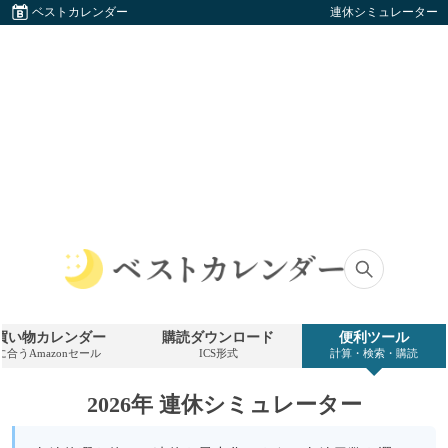
ベストカレンダー
連休シミュレーター
ベ
ス
ト
買い物カレンダー
購読ダウンロード
便利ツール
カ
に合うAmazonセール
ICS形式
計算・検索・購読
レ
ン
ダ
2026年 連休シミュレーター
ー