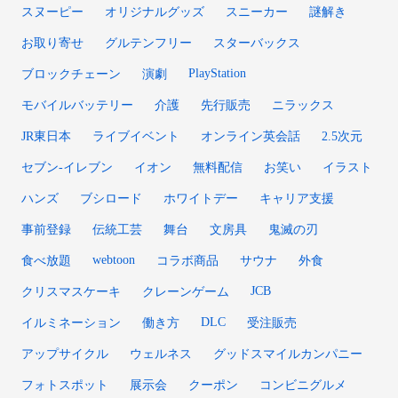
スヌーピー
オリジナルグッズ
スニーカー
謎解き
お取り寄せ
グルテンフリー
スターバックス
PlayStation
ブロックチェーン
演劇
モバイルバッテリー
介護
先行販売
ニラックス
JR東日本
ライブイベント
オンライン英会話
2.5次元
セブン-イレブン
イオン
無料配信
お笑い
イラスト
ハンズ
ブシロード
ホワイトデー
キャリア支援
事前登録
伝統工芸
舞台
文房具
鬼滅の刃
webtoon
食べ放題
コラボ商品
サウナ
外食
JCB
クリスマスケーキ
クレーンゲーム
DLC
イルミネーション
働き方
受注販売
アップサイクル
ウェルネス
グッドスマイルカンパニー
フォトスポット
展示会
クーポン
コンビニグルメ