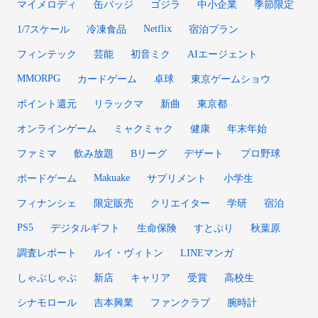
マイメロディ
缶バッジ
ゴジラ
中小企業
季節限定
Netflix
1/7スケール
冷凍食品
宿泊プラン
フィンテック
芸能
初音ミク
AIエージェント
MMORPG
カードゲーム
卓球
東京ゲームショウ
ポイント還元
リラックマ
新曲
東京都
オンラインゲーム
ミャクミャク
健康
年末年始
ファミマ
飲み放題
Bリーグ
デザート
プロ野球
Makuake
ボードゲーム
サプリメント
小学生
フィナンシェ
限定販売
クリエイター
学研
宿泊
PS5
デジタルギフト
生命保険
すとぷり
秋葉原
調査レポート
ルイ・ヴィトン
LINEマンガ
しゃぶしゃぶ
新店
キャリア
受賞
高校生
シナモロール
吉本興業
ファンクラブ
腕時計