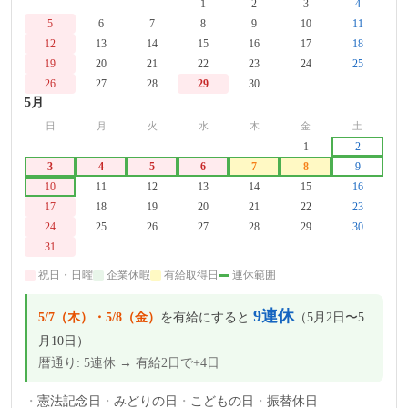
-
-
-
1
2
3
4
5
6
7
8
9
10
11
12
13
14
15
16
17
18
19
20
21
22
23
24
25
26
27
28
29
30
-
-
5月
日
月
火
水
木
金
土
-
-
-
-
-
1
2
3
4
5
6
7
8
9
10
11
12
13
14
15
16
17
18
19
20
21
22
23
24
25
26
27
28
29
30
31
-
-
-
-
-
-
祝日・日曜
企業休暇
有給取得日
連休範囲
9連休
5/7（木）・5/8（金）
を有給にすると
（5月2日〜5
月10日）
暦通り: 5連休 → 有給2日で+4日
憲法記念日
みどりの日
こどもの日
振替休日