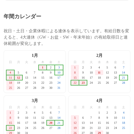
年間カレンダー
祝日・土日・企業休暇による連休を表示しています。有給日数を変
えると、4大連休（GW・お盆・SW・年末年始）の有給取得日と連
休範囲が変化します。
1月
2月
日
月
火
水
木
金
土
日
月
火
水
木
金
土
1
2
3
1
2
3
4
5
6
7
4
5
6
7
8
9
10
8
9
10
11
12
13
14
11
12
13
14
15
16
17
15
16
17
18
19
20
21
18
19
20
21
22
23
24
22
23
24
25
26
27
28
25
26
27
28
29
30
31
3月
4月
日
月
火
水
木
金
土
日
月
火
水
木
金
土
1
2
3
4
5
6
7
1
2
3
4
8
9
10
11
12
13
14
5
6
7
8
9
10
11
15
16
17
18
19
20
21
12
13
14
15
16
17
18
22
23
24
25
26
27
28
19
20
21
22
23
24
25
29
30
31
26
27
28
29
30