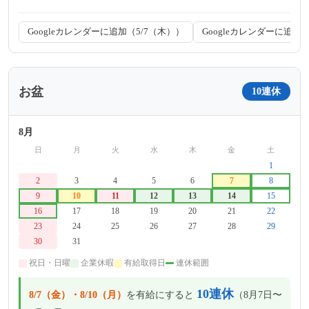
Googleカレンダーに追加（5/7（木））
Googleカレンダーに追加（
お盆
10連休
8月
日
月
火
水
木
金
土
-
-
-
-
-
-
1
2
3
4
5
6
7
8
9
10
11
12
13
14
15
16
17
18
19
20
21
22
23
24
25
26
27
28
29
30
31
-
-
-
-
-
祝日・日曜
企業休暇
有給取得日
連休範囲
10連休
8/7（金）・8/10（月）
を有給にすると
（8月7日〜