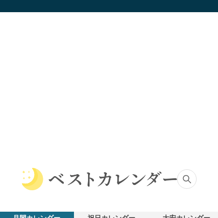
ベ
ス
ト