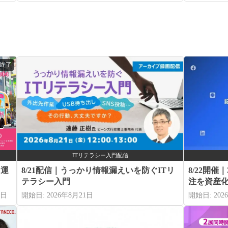
日終了
ITリテラシー入門配信
ス運
8/21配信｜うっかり情報漏えいを防ぐITリ
8/22開
テラシー入門
注を資産
3日
開始日: 2026年8月21日
開始日: 202