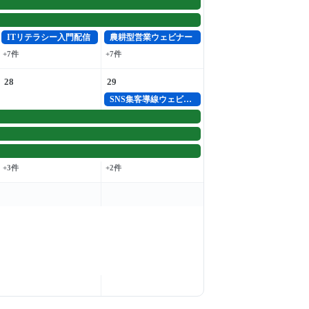
ITリテラシー入門配信
農耕型営業ウェビナー
+7件
+7件
28
29
SNS集客導線ウェビナー
+3件
+2件