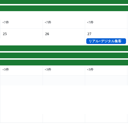
+7件
+7件
+7件
25
26
27
リアル×デジタル集客
+3件
+3件
+3件