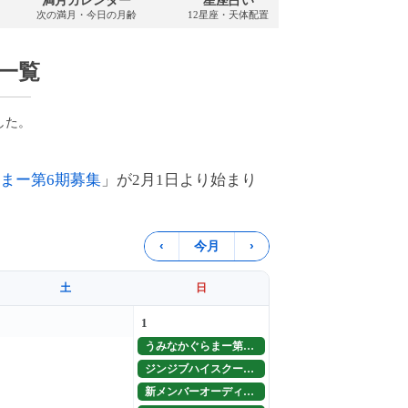
満月カレンダー
星座占い
PDFダウンロ
次の満月・今日の月齢
12星座・天体配置
2026年・無料
一覧
した。
まー第6期募集
」が2月1日より始まり
‹
今月
›
土
日
1
うみなかぐらまー第6期募集
ジンジブハイスクール開始
新メンバーオーディション