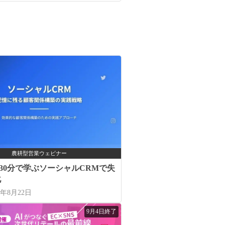
農耕型営業ウェビナー
催｜30分で学ぶソーシャルCRMで失
化
6年8月22日
9月4日終了