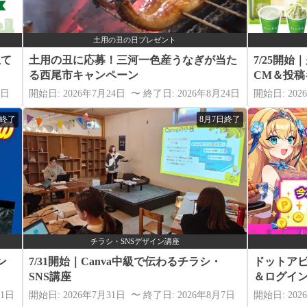
土用の丑の日プレゼント
立て
土用の丑に応募！三河一色産うなぎが当た
7/25開
る西尾市キャンペーン
CM＆投
7日
開始日: 2026年7月24日 〜 終了日: 2026年8月24日
開始日: 202
日終了
8月7日終了
チラシ・SNSデザイン講座
ン
7/31開始｜Canva中級で伝わるチラシ・
ドットア
SNS講座
＆ログイ
31日
開始日: 2026年7月31日 〜 終了日: 2026年8月7日
開始日: 202