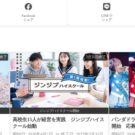
Facebook
LINEで
シェア
シェア
日終了
3月31日終了
ジンジブハイスクール開始
高校生15人が経営を実践 ジンジブハイス
パンダド
クール始動
開始 応
日
開始日: 2026年4月1日 〜 終了日: 2027年3月31日
開始日: 202