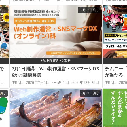
日終了
12月28日終了
Web制作運営・SNS科
で
7月1日開講｜Web制作運営・SNSマーケDX
チムニー「
6か月訓練募集
が当たる
4日
開始日: 2026年7月1日 〜 終了日: 2026年12月28日
開始日: 202
日終了
8月24日終了