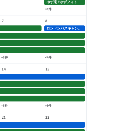
ゆず庵 #ゆずフォト
+8件
7
8
ロンドンバスキャンペーン
+8件
+7件
14
15
+6件
+6件
21
22