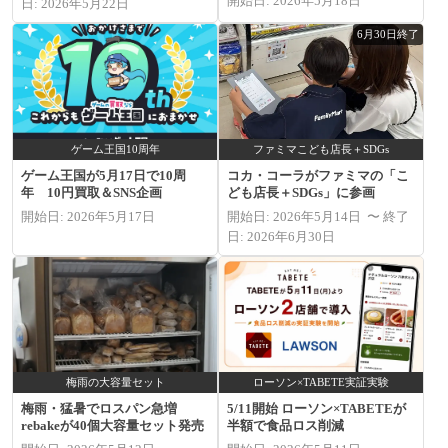
開始日: 2026年5月18日
日: 2026年5月22日
6月30日終了
ゲーム王国10周年
ファミマこども店長＋SDGs
ゲーム王国が5月17日で10周
コカ・コーラがファミマの「こ
年 10円買取＆SNS企画
ども店長＋SDGs」に参画
開始日: 2026年5月17日
開始日: 2026年5月14日 〜 終了
日: 2026年6月30日
梅雨の大容量セット
ローソン×TABETE実証実験
梅雨・猛暑でロスパン急増
5/11開始 ローソン×TABETEが
rebakeが40個大容量セット発売
半額で食品ロス削減