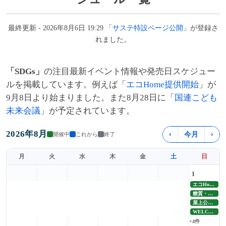
最終更新 - 2026年8月6日 19:29 「
サステ特設ページ公開
」が登録さ
れました。
「SDGs」
の注目最新イベント情報や発売日スケジュー
ルを掲載しています。例えば「
エコHome提供開始
」が
9月8日より始まりました。また8月28日に「
国連こども
未来会議
」が予定されています。
2026年8月
‹
今月
›
開催中
これから
終了
月
火
水
木
金
土
日
1
エコHome提供開始
糖質・植物生化学講座開設
屋上公園付き商業施設整備
WELCOMEクーポン延長
+4件