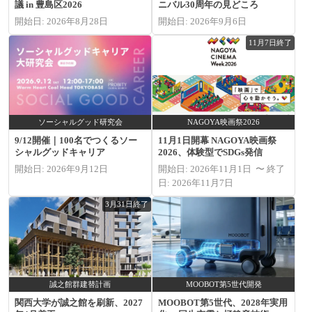
議 in 豊島区2026
ニバル30周年の見どころ
開始日: 2026年8月28日
開始日: 2026年9月6日
11月7日終了
ソーシャルグッド研究会
NAGOYA映画祭2026
9/12開催｜100名でつくるソー
11月1日開幕 NAGOYA映画祭
シャルグッドキャリア
2026、体験型でSDGs発信
開始日: 2026年9月12日
開始日: 2026年11月1日 〜 終了
日: 2026年11月7日
3月31日終了
誠之館群建替計画
MOOBOT第5世代開発
関西大学が誠之館を刷新、2027
MOOBOT第5世代、2028年実用