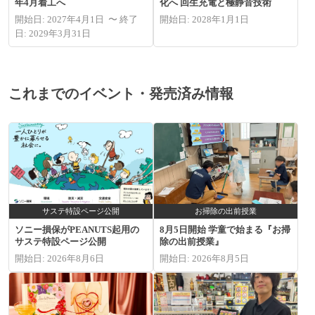
年4月着工へ
化へ 回生充電と極静音技術
開始日: 2027年4月1日 〜 終了
開始日: 2028年1月1日
日: 2029年3月31日
これまでのイベント・発売済み情報
サステ特設ページ公開
お掃除の出前授業
ソニー損保がPEANUTS起用の
8月5日開始 学童で始まる『お掃
サステ特設ページ公開
除の出前授業』
開始日: 2026年8月6日
開始日: 2026年8月5日