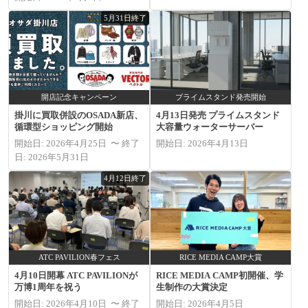
5月31日終了
開店記念キャンペーン
プライムスタンド発売開始
掛川に買取併設のOSADA新店、
4月13日発売 プライムスタンド
循環型ショッピング開始
大容量ウォーターサーバー
開始日: 2026年4月25日 〜 終了
開始日: 2026年4月13日
日: 2026年5月31日
4月12日終了
ATC PAVILION春フェス
RICE MEDIA CAMP大賞
4月10日開幕 ATC PAVILIONが
RICE MEDIA CAMP初開催、学
万博1周年を祝う
生制作の大賞決定
開始日: 2026年4月10日 〜 終了
開始日: 2026年4月5日