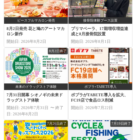
ピースフルマカロン発売
接骨院体験ブース設置
8月2日発売 花と鳩のアートマカ
プリマベーラ、17期増収増益達
ロン新作
成と8月接骨院設置
開始日: 2026年8月2日
開始日: 2026年8月1日
8月2日終了
未来のドラッグストア体験
ポプラ×TABETE導入
7月31日開幕 シオノギの未来ド
ポプラがTABETE導入を拡大、
ラッグストア体験
FC19店で食品ロス削減
開始日: 2026年7月31日 〜 終了
開始日: 2026年7月22日
日: 2026年8月2日
7月26日終了
7月19日終了