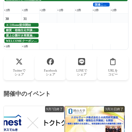
国連こども未来会議
+2件
+2件
+2件
+2件
+2件
+2件
+2件
30
31
エコHome提供開始
糖質・植物生化学講座開設
屋上公園付き商業施設整備
WELCOMEクーポン延長
+1件
+1件
Twitterで
Facebook
LINEで
URLを
シェア
シェア
シェア
コピー
開催中のイベント
9月7日終了
3月31日終了