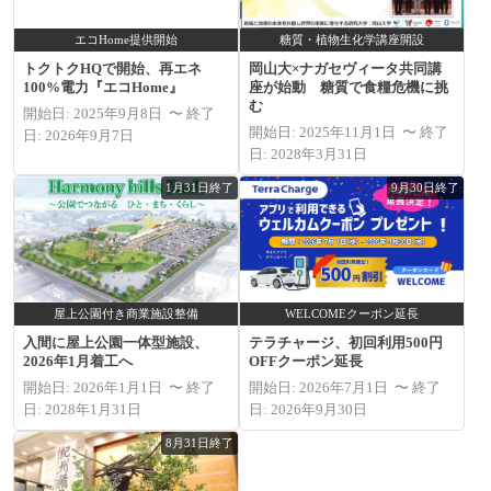
エコHome提供開始
糖質・植物生化学講座開設
トクトクHQで開始、再エネ
岡山大×ナガセヴィータ共同講
100%電力『エコHome』
座が始動 糖質で食糧危機に挑
む
開始日: 2025年9月8日 〜 終了
開始日: 2025年11月1日 〜 終了
日: 2026年9月7日
日: 2028年3月31日
1月31日終了
9月30日終了
屋上公園付き商業施設整備
WELCOMEクーポン延長
入間に屋上公園一体型施設、
テラチャージ、初回利用500円
2026年1月着工へ
OFFクーポン延長
開始日: 2026年1月1日 〜 終了
開始日: 2026年7月1日 〜 終了
日: 2028年1月31日
日: 2026年9月30日
8月31日終了