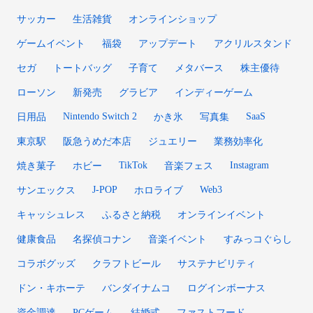
サッカー
生活雑貨
オンラインショップ
ゲームイベント
福袋
アップデート
アクリルスタンド
セガ
トートバッグ
子育て
メタバース
株主優待
ローソン
新発売
グラビア
インディーゲーム
Nintendo Switch 2
SaaS
日用品
かき氷
写真集
東京駅
阪急うめだ本店
ジュエリー
業務効率化
TikTok
Instagram
焼き菓子
ホビー
音楽フェス
J-POP
Web3
サンエックス
ホロライブ
キャッシュレス
ふるさと納税
オンラインイベント
健康食品
名探偵コナン
音楽イベント
すみっコぐらし
コラボグッズ
クラフトビール
サステナビリティ
ドン・キホーテ
バンダイナムコ
ログインボーナス
資金調達
PCゲーム
結婚式
ファストフード