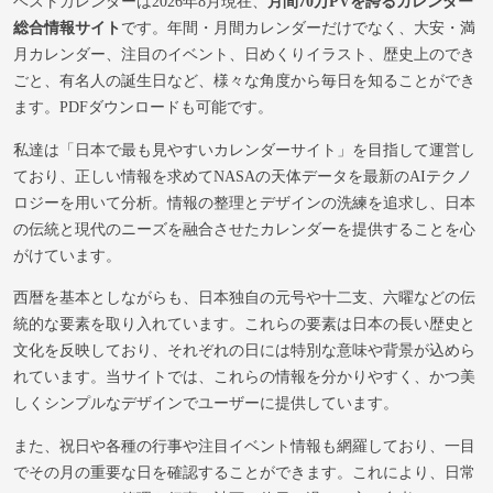
ベストカレンダーは2026年8月現在、
月間70万PVを誇るカレンダー
総合情報サイト
です。年間・月間カレンダーだけでなく、大安・満
月カレンダー、注目のイベント、日めくりイラスト、歴史上のでき
ごと、有名人の誕生日など、様々な角度から毎日を知ることができ
ます。PDFダウンロードも可能です。
私達は「日本で最も見やすいカレンダーサイト」を目指して運営し
ており、正しい情報を求めてNASAの天体データを最新のAIテクノ
ロジーを用いて分析。情報の整理とデザインの洗練を追求し、日本
の伝統と現代のニーズを融合させたカレンダーを提供することを心
がけています。
西暦を基本としながらも、日本独自の元号や十二支、六曜などの伝
統的な要素を取り入れています。これらの要素は日本の長い歴史と
文化を反映しており、それぞれの日には特別な意味や背景が込めら
れています。当サイトでは、これらの情報を分かりやすく、かつ美
しくシンプルなデザインでユーザーに提供しています。
また、祝日や各種の行事や注目イベント情報も網羅しており、一目
でその月の重要な日を確認することができます。これにより、日常