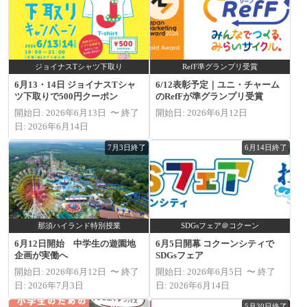
ジョイナスTシャツ下取り
RefF準グランプリ受賞
6月13・14日 ジョイナスTシャ
6/12表彰予定｜ユニ・チャーム
ツ下取りで500円クーポン
のRefFが準グランプリ受賞
開始日: 2026年6月13日 〜 終了
開始日: 2026年6月12日
日: 2026年6月14日
7月3日終了
6月14日終了
那須ハイランド特別授業
SDGsフェア＠コクーン
6月12日開始 中学生の遊園地
6月5日開幕 コクーンシティで
企画が実働へ
SDGsフェア
開始日: 2026年6月12日 〜 終了
開始日: 2026年6月5日 〜 終了
日: 2026年7月3日
日: 2026年6月14日
5月30日終了