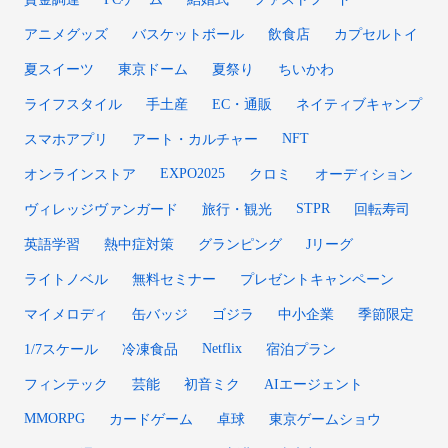
アニメグッズ
バスケットボール
飲食店
カプセルトイ
夏スイーツ
東京ドーム
夏祭り
ちいかわ
ライフスタイル
手土産
EC・通販
ネイティブキャンプ
NFT
スマホアプリ
アート・カルチャー
EXPO2025
オンラインストア
クロミ
オーディション
STPR
ヴィレッジヴァンガード
旅行・観光
回転寿司
英語学習
熱中症対策
グランピング
Jリーグ
ライトノベル
無料セミナー
プレゼントキャンペーン
マイメロディ
缶バッジ
ゴジラ
中小企業
季節限定
Netflix
1/7スケール
冷凍食品
宿泊プラン
フィンテック
芸能
初音ミク
AIエージェント
MMORPG
カードゲーム
卓球
東京ゲームショウ