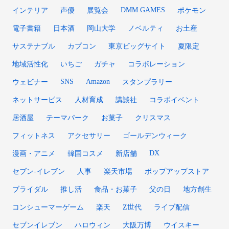
DMM GAMES
インテリア
声優
展覧会
ポケモン
電子書籍
日本酒
岡山大学
ノベルティ
お土産
サステナブル
カプコン
東京ビッグサイト
夏限定
地域活性化
いちご
ガチャ
コラボレーション
SNS
Amazon
ウェビナー
スタンプラリー
ネットサービス
人材育成
講談社
コラボイベント
居酒屋
テーマパーク
お菓子
クリスマス
フィットネス
アクセサリー
ゴールデンウィーク
DX
漫画・アニメ
韓国コスメ
新店舗
セブン‐イレブン
人事
楽天市場
ポップアップストア
ブライダル
推し活
食品・お菓子
父の日
地方創生
コンシューマーゲーム
楽天
Z世代
ライブ配信
セブンイレブン
ハロウィン
大阪万博
ウイスキー