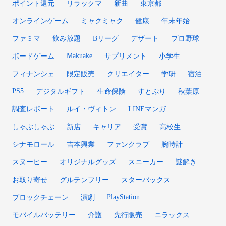
ポイント還元
リラックマ
新曲
東京都
オンラインゲーム
ミャクミャク
健康
年末年始
ファミマ
飲み放題
Bリーグ
デザート
プロ野球
Makuake
ボードゲーム
サプリメント
小学生
フィナンシェ
限定販売
クリエイター
学研
宿泊
PS5
デジタルギフト
生命保険
すとぷり
秋葉原
調査レポート
ルイ・ヴィトン
LINEマンガ
しゃぶしゃぶ
新店
キャリア
受賞
高校生
シナモロール
吉本興業
ファンクラブ
腕時計
スヌーピー
オリジナルグッズ
スニーカー
謎解き
お取り寄せ
グルテンフリー
スターバックス
PlayStation
ブロックチェーン
演劇
モバイルバッテリー
介護
先行販売
ニラックス