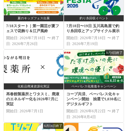
夏のキッズフェス出展
釣り糸回収イベント
7/18スタート｜第一園芸が夏フ
7月18日〜19日 玉川高島屋で釣
ェスで花飾り＆江戸風鈴
り糸回収とアップサイクル展示
開始日: 2026年7月18日 〜 終了
開始日: 2026年7月18日 〜 終了
日: 2026年7月26日
日: 2026年7月19日
8月4日終了
化粧品廃液資源化実証
ペーパレス化推進キャンペーン
再春館製薬所とワタスミ、廃液
コープ共済、ペーパレス化キャ
のエネルギー化を2026年7月に
ンペーン開始 抽選で1,030名に
実証
デジタルギフト
開始日: 2026年7月1日
開始日: 2026年6月22日 〜 終了
日: 2026年8月4日
6月14日終了