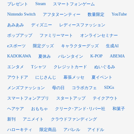
Steam
プレゼント
スマートフォンゲーム
Nintendo Switch
YouTube
アフタヌーンティー
数量限定
あみあみ
ディズニー
レディースファッション
ポップアップ
ファミリーマート
オンラインセミナー
eスポーツ
限定グッズ
キャラクターグッズ
生成AI
KADOKAWA
K-POP
ABEMA
夏休み
バレンタイン
エンタメ
Tシャツ
クレジットカード
ぬいぐるみ
アウトドア
にじさんじ
幕張メッセ
夏イベント
SDGs
メンズファッション
母の日
コラボカフェ
スマートフォンアプリ
スタートアップ
テイクアウト
ヘアケア
おもちゃ
クリーク･アンド･リバー社
和菓子
新刊
アニメイト
クラウドファンディング
ハローキティ
限定商品
アパレル
アイドル