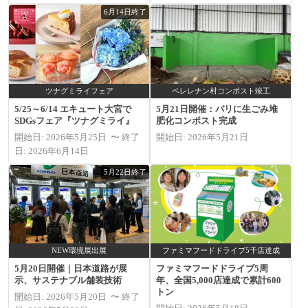
6月14日終了
ツナグミライフェア
ペレレナン村コンポスト竣工
5/25～6/14 エキュート大宮で
5月21日開催：バリに生ごみ堆
SDGsフェア『ツナグミライ』
肥化コンポスト完成
開始日: 2026年5月25日 〜 終了
開始日: 2026年5月21日
日: 2026年6月14日
5月22日終了
NEW環境展出展
ファミマフードドライブ5千店達成
5月20日開催｜日本道路が展
ファミマフードドライブ5周
示、サステナブル舗装技術
年、全国5,000店達成で累計600
トン
開始日: 2026年5月20日 〜 終了