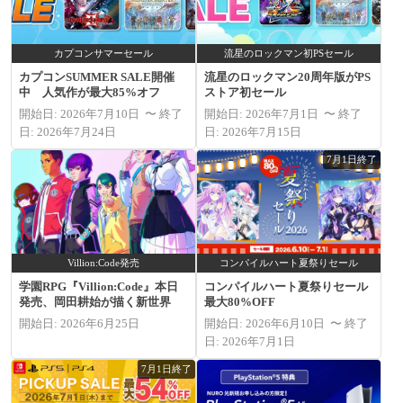
カプコンサマーセール
流星のロックマン初PSセール
カプコンSUMMER SALE開催
流星のロックマン20周年版がPS
中 人気作が最大85%オフ
ストア初セール
開始日: 2026年7月10日 〜 終了
開始日: 2026年7月1日 〜 終了
日: 2026年7月24日
日: 2026年7月15日
7月1日終了
Villion:Code発売
コンパイルハート夏祭りセール
学園RPG『Villion:Code』本日
コンパイルハート夏祭りセール
発売、岡田耕始が描く新世界
最大80%OFF
開始日: 2026年6月25日
開始日: 2026年6月10日 〜 終了
日: 2026年7月1日
7月1日終了