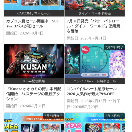
CAPCOMサマーセール
ダイノ・ワールド発売
カプコン夏セール開催中 SF6
7月31日発売『パウ・パトロー
Year3パスが初セール
ル：ダイノ・ワールド』恐竜島
を冒険
開始日: 2026年8月4日
開始日: 2026年7月31日
7月29日終了
Kusan配信開始
コンパイルハート納涼セール
『Kusan: オオカミの街』本日配
コンパイルハート納涼セール
信開始 54ステージの激烈アク
2026 人気作が最大79%OFF
ション
開始日: 2026年7月15日 〜 終了
開始日: 2026年7月31日
日: 2026年7月29日
7月24日終了
7月15日終了