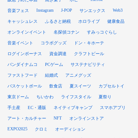
Instagram
J-POP
Web3
音楽フェス
サンエックス
キャッシュレス
ふるさと納税
ホロライブ
健康食品
オンラインイベント
名探偵コナン
すみっコぐらし
音楽イベント
コラボグッズ
ドン・キホーテ
ログインボーナス
資金調達
クラフトビール
バンダイナムコ
PCゲーム
サステナビリティ
ファストフード
結婚式
アニメグッズ
バスケットボール
飲食店
夏スイーツ
カプセルトイ
東京ドーム
ちいかわ
ライフスタイル
夏祭り
手土産
EC・通販
ネイティブキャンプ
スマホアプリ
NFT
アート・カルチャー
オンラインストア
EXPO2025
クロミ
オーディション