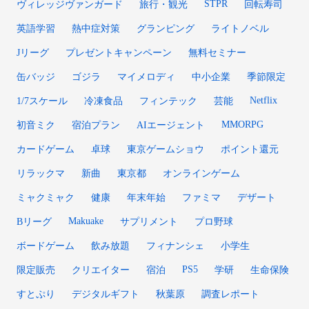
STPR
ヴィレッジヴァンガード
旅行・観光
回転寿司
英語学習
熱中症対策
グランピング
ライトノベル
Jリーグ
プレゼントキャンペーン
無料セミナー
缶バッジ
ゴジラ
マイメロディ
中小企業
季節限定
Netflix
1/7スケール
冷凍食品
フィンテック
芸能
MMORPG
初音ミク
宿泊プラン
AIエージェント
カードゲーム
卓球
東京ゲームショウ
ポイント還元
リラックマ
新曲
東京都
オンラインゲーム
ミャクミャク
健康
年末年始
ファミマ
デザート
Makuake
Bリーグ
サプリメント
プロ野球
ボードゲーム
飲み放題
フィナンシェ
小学生
PS5
限定販売
クリエイター
宿泊
学研
生命保険
すとぷり
デジタルギフト
秋葉原
調査レポート