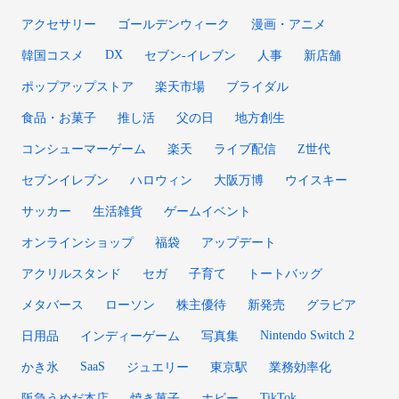
アクセサリー
ゴールデンウィーク
漫画・アニメ
DX
韓国コスメ
セブン‐イレブン
人事
新店舗
ポップアップストア
楽天市場
ブライダル
食品・お菓子
推し活
父の日
地方創生
コンシューマーゲーム
楽天
ライブ配信
Z世代
セブンイレブン
ハロウィン
大阪万博
ウイスキー
サッカー
生活雑貨
ゲームイベント
オンラインショップ
福袋
アップデート
アクリルスタンド
セガ
子育て
トートバッグ
メタバース
ローソン
株主優待
新発売
グラビア
Nintendo Switch 2
日用品
インディーゲーム
写真集
SaaS
かき氷
ジュエリー
東京駅
業務効率化
TikTok
阪急うめだ本店
焼き菓子
ホビー