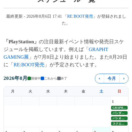
最終更新 - 2026年8月6日 17:41 「
RE:BOOT発売
」が登録されまし
た。
「PlayStation」
の注目最新イベント情報や発売日スケ
ジュールを掲載しています。例えば「
GRAPHT
GAMING展
」が7月8日より始まりました。また8月20日
に「
RE:BOOT発売
」が予定されています。
2026年8月
‹
今月
›
開催中
これから
終了
月
火
水
木
金
土
日
1
GRAPHT GAMING展
バンダイナムコ夏セール
バトオペ２8周年大感謝祭
スクエニ夏セール Part3