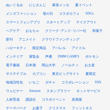
ぬいぐるみ
にじさんじ
幕張メッセ
夏イベント
SDGs
メンズファッション
母の日
コラボカフェ
スマートフォンアプリ
スタートアップ
テイクアウト
ヘアケア
おもちゃ
クリーク･アンド･リバー社
和菓子
新刊
アニメイト
クラウドファンディング
ハローキティ
限定商品
アパレル
アイドル
DMM GAMES
インテリア
展覧会
声優
ポケモン
電子書籍
日本酒
岡山大学
ノベルティ
お土産
サステナブル
カプコン
東京ビッグサイト
夏限定
SNS
地域活性化
いちご
ガチャ
コラボレーション
Amazon
ウェビナー
スタンプラリー
ネットサービス
人材育成
講談社
コラボイベント
居酒屋
テーマパーク
お菓子
クリスマス
フィットネス