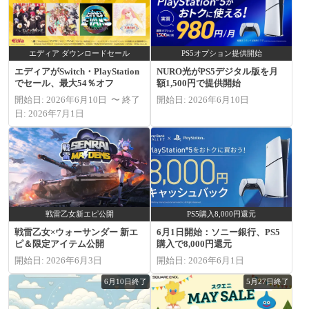
エディア ダウンロードセール
PS5オプション提供開始
エディアがSwitch・PlayStation
NURO光がPS5デジタル版を月
でセール、最大54％オフ
額1,500円で提供開始
開始日: 2026年6月10日 〜 終了
開始日: 2026年6月10日
日: 2026年7月1日
戦雷乙女新エピ公開
PS5購入8,000円還元
戦雷乙女×ウォーサンダー 新エ
6月1日開始：ソニー銀行、PS5
ピ＆限定アイテム公開
購入で8,000円還元
開始日: 2026年6月3日
開始日: 2026年6月1日
6月10日終了
5月27日終了