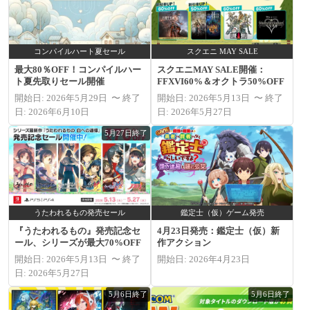
コンパイルハート夏セール
スクエニ MAY SALE
最大80％OFF！コンパイルハー
スクエニMAY SALE開催：
ト夏先取りセール開催
FFXVI60%＆オクトラ50%OFF
開始日: 2026年5月29日 〜 終了
開始日: 2026年5月13日 〜 終了
日: 2026年6月10日
日: 2026年5月27日
5月27日終了
うたわれるもの発売セール
鑑定士（仮）ゲーム発売
『うたわれるもの』発売記念セ
4月23日発売：鑑定士（仮）新
ール、シリーズが最大70%OFF
作アクション
開始日: 2026年5月13日 〜 終了
開始日: 2026年4月23日
日: 2026年5月27日
5月6日終了
5月6日終了