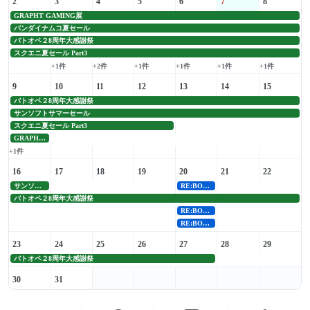
2
3
4
5
6
7
8
GRAPHT GAMING展
バンダイナムコ夏セール
バトオペ２8周年大感謝祭
スクエニ夏セール Part3
+1件
+2件
+1件
+1件
+1件
+1件
9
10
11
12
13
14
15
バトオペ２8周年大感謝祭
サンソフトサマーセール
スクエニ夏セール Part3
GRAPHT GAMING展
+1件
16
17
18
19
20
21
22
サンソフトサマーセール
RE:BOOT発売
バトオペ２8周年大感謝祭
RE:BOOT発売
RE:BOOT発売
23
24
25
26
27
28
29
バトオペ２8周年大感謝祭
30
31