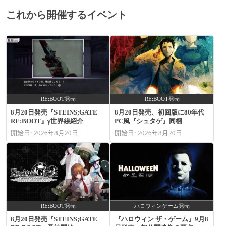
これから開催するイベント
RE:BOOT発売
RE:BOOT発売
8月20日発売『STEINS;GATE
8月20日発売、初回版に80年代
RE:BOOT』γ世界線紹介
PC風『シュタゲ』同梱
開始日: 2026年8月20日
開始日: 2026年8月20日
RE:BOOT発売
ハロウィンゲーム発売
8月20日発売『STEINS;GATE
『ハロウィン ザ・ゲーム』9月8