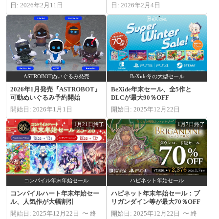
日: 2026年2月11日
日: 2026年2月4日
ASTROBOTぬいぐるみ発売
BeXide冬の大型セール
2026年1月発売『ASTROBOT』
BeXide年末セール、全5作と
可動ぬいぐるみ予約開始
DLCが最大90％OFF
開始日: 2026年1月1日
開始日: 2025年12月22日
1月21日終了
1月7日終了
コンパイル年末年始セール
ハピネット年始セール
コンパイルハート年末年始セー
ハピネット年末年始セール：ブ
ル、人気作が大幅割引
リガンダイン等が最大70％OFF
開始日: 2025年12月22日 〜 終
開始日: 2025年12月22日 〜 終