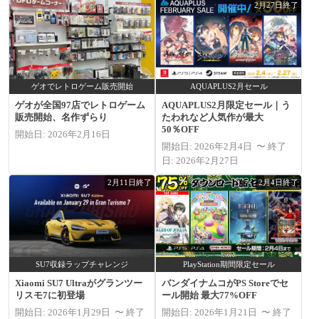
2月27日終了
ゲオでレトロゲーム販売開始
AQUAPLUS2月セール
ゲオが全国97店でレトロゲーム
AQUAPLUS2月限定セール｜う
販売開始、名作ずらり
たわれなど人気作が最大
50％OFF
開始日: 2026年2月16日
開始日: 2026年2月4日 〜 終了
日: 2026年2月27日
2月11日終了
2月4日終了
SU7収録ラップチャレンジ
PlayStation期間限定セール
Xiaomi SU7 Ultraがグランツー
バンダイナムコがPS Storeでセ
リスモ7に初登場
ール開始 最大77%OFF
開始日: 2026年1月29日 〜 終了
開始日: 2026年1月21日 〜 終了