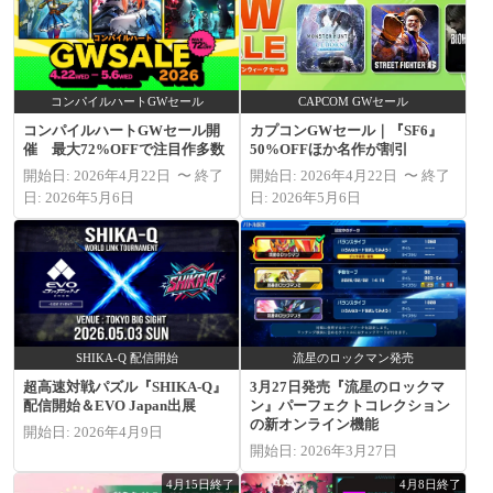
コンパイルハートGWセール
CAPCOM GWセール
コンパイルハートGWセール開
カプコンGWセール｜『SF6』
催 最大72%OFFで注目作多数
50%OFFほか名作が割引
開始日: 2026年4月22日 〜 終了
開始日: 2026年4月22日 〜 終了
日: 2026年5月6日
日: 2026年5月6日
SHIKA-Q 配信開始
流星のロックマン発売
超高速対戦パズル『SHIKA-Q』
3月27日発売『流星のロックマ
配信開始＆EVO Japan出展
ン』パーフェクトコレクション
の新オンライン機能
開始日: 2026年4月9日
開始日: 2026年3月27日
4月15日終了
4月8日終了