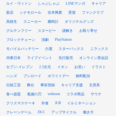
ルイ・ヴィトン
しゃぶしゃぶ
LINEマンガ
キャリア
新店
シナモロール
吉本興業
受賞
ファンクラブ
高校生
スニーカー
腕時計
オリジナルグッズ
グルテンフリー
スヌーピー
謎解き
お取り寄せ
PlayStation
ブロックチェーン
演劇
モバイルバッテリー
介護
スターバックス
ニラックス
JR東日本
ライブイベント
先行販売
オンライン英会話
セブン-イレブン
2.5次元
イオン
お笑い
イラスト
ハンズ
ブシロード
ホワイトデー
無料配信
伝統工芸
舞台
事前登録
キャリア支援
文房具
webtoon
食べ放題
鬼滅の刃
コラボ商品
サウナ
JCB
クリスマスケーキ
外食
イルミネーション
DLC
クレーンゲーム
アップサイクル
働き方