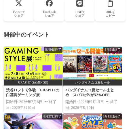
Twitterで
Facebook
LINEで
URLを
シェア
シェア
シェア
コピー
開催中のイベント
8月9日終了
8月9日終了
GRAPHT GAMING展
バンダイナムコ夏セール
渋谷ロフトで体験｜GRAPHTの
バンダイナムコ夏セールまと
白基調ゲーミング展
め スパロボVが52%OFF
開始日: 2026年7月8日 〜 終了
開始日: 2026年7月15日 〜 終了
日: 2026年8月9日
日: 2026年8月9日
8月27日終了
8月12日終了