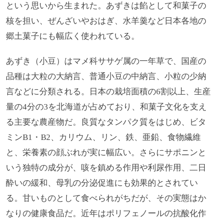
という思いから生まれた。あずきは餡として和菓子の
核を担い、ぜんざいやおはぎ、水羊羹など日本各地の
郷土菓子にも幅広く使われている。
あずき（小豆）はマメ科ササゲ属の一年草で、国産の
品種は大粒の大納言、普通小豆の中納言、小粒の少納
言などに分類される。日本の栽培面積の6割以上、生産
量の4分の3を北海道が占めており、和菓子文化を支え
る主要な農産物だ。良質なタンパク質をはじめ、ビタ
ミンB1・B2、カリウム、リン、鉄、亜鉛、食物繊維
と、栄養素の顔ぶれが実に幅広い。さらにサポニンと
いう独特の成分が、咳を鎮める作用や利尿作用、二日
酔いの緩和、母乳の分泌促進にも効果的とされてい
る。甘いものとして食べられがちだが、その実態はか
なりの健康食品だ。近年はポリフェノールの抗酸化作