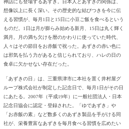
神話にも登場するあずき。日本人とあずきの関係は、
想像以上に長く深い。その歴史的な結びつきを今に伝
える習慣が、毎月1日と15日に小豆ご飯を食べるという
ものだ。1日は月が膨らみ始める新月、15日は丸く輝く
満月。月の満ち欠けを暦のかわりに使っていた時代、
人々はその節目をお赤飯で祝った。あずきの赤い色に
は邪気を払う力があると信じられており、ハレの日の
食卓に欠かせない存在だった。
「あずきの日」は、三重県津市に本社を置く井村屋グ
ループ株式会社が制定した記念日で、毎月1日がその日
にあたる。2007年（平成19年）に一般社団法人・日本
記念日協会に認定・登録された。「ゆであずき」や
「お赤飯の素」など数多くのあずき製品を手がける同
社が、栄養豊富なあずきを毎月食べる習慣を広めたい