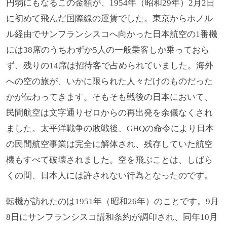
円弱にもなるこの金額が、1954年（昭和29年）2月2日
に初めて飛んだ国際線の運賃でした。東京からホノル
ル経由でサンフランシスコへ向かった日本航空の1番機
には38席のうちわずか5人の一般乗客しか乗っておら
ず、残りの14席は招待客で占められていました。海外
への空の旅が、いかに限られた人々だけのものだった
かが伝わってきます。そもそも戦後の日本において、
民間航空は文字通りゼロからの再出発を余儀なくされ
ました。太平洋戦争の敗戦後、GHQの命令により日本
の民間航空事業は完全に解体され、残存していた航空
機もすべて破壊されました。空を飛ぶことは、しばら
くの間、日本人には許されない行為となったのです。
転機が訪れたのは1951年（昭和26年）のことです。9月
8日にサンフランシスコ講和条約が調印され、同年10月