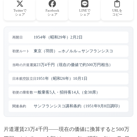
Twitterで
Facebook
LINEで
URLを
シェア
シェア
シェア
コピー
1954年（昭和29年）2月2日
再開日
東京（羽田）→ホノルル→サンフランシスコ
初便ルート
23万4千円（現在の価値で約500万円相当）
当時の片道運賃
1951年（昭和26年）10月1日
日本航空設立日
一般乗客5人・招待客14人（全38席）
初便の乗客数
サンフランシスコ講和条約（1951年9月8日調印）
関連条約
片道運賃23万4千円——現在の価値に換算すると500万