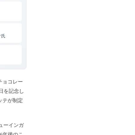
ク氏
チョコレー
生日を記念し
ッテが制定
チューインガ
6年後のこ