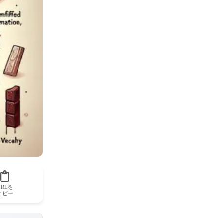
URLを
コピー