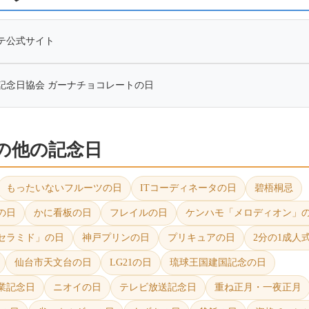
テ公式サイト
記念日協会 ガーナチョコレートの日
日の他の記念日
もったいないフルーツの日
ITコーディネータの日
碧梧桐忌
の日
かに看板の日
フレイルの日
ケンハモ「メロディオン」
セラミド」の日
神戸プリンの日
プリキュアの日
2分の1成人
仙台市天文台の日
LG21の日
琉球王国建国記念の日
業記念日
ニオイの日
テレビ放送記念日
重ね正月・一夜正月