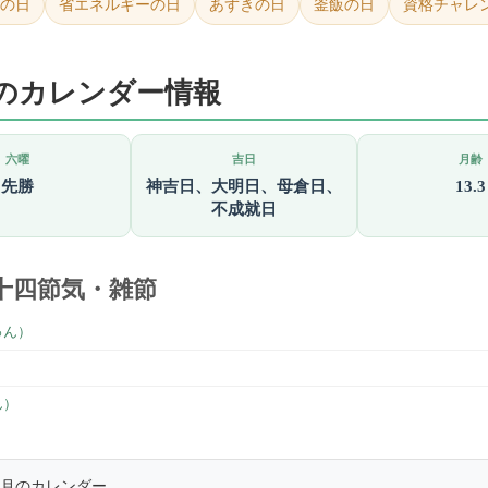
キの日
省エネルギーの日
あずきの日
釜飯の日
資格チャレ
日のカレンダー情報
六曜
吉日
月齢
先勝
神吉日、大明日、母倉日、
13.3
不成就日
十四節気・雑節
ゅん）
）
ん）
年2月のカレンダー