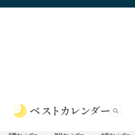
ベ
ス
ト