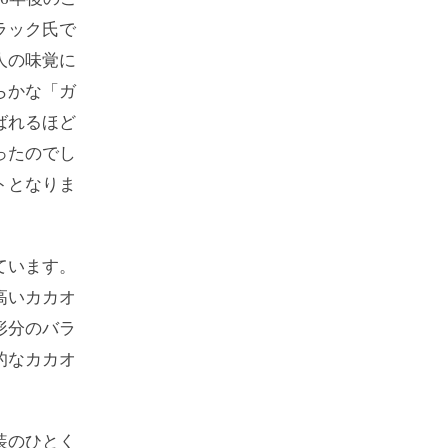
ラック氏で
人の味覚に
らかな「ガ
ばれるほど
ったのでし
トとなりま
ています。
高いカカオ
形分のバラ
的なカカオ
装のひとく