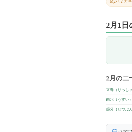
Myハミガ
2月1
2月の二
立春（りっし
雨水（うすい
節分（せつぶ
2026