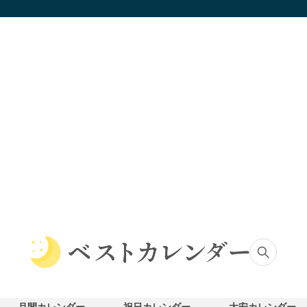
ベ
ス
ト