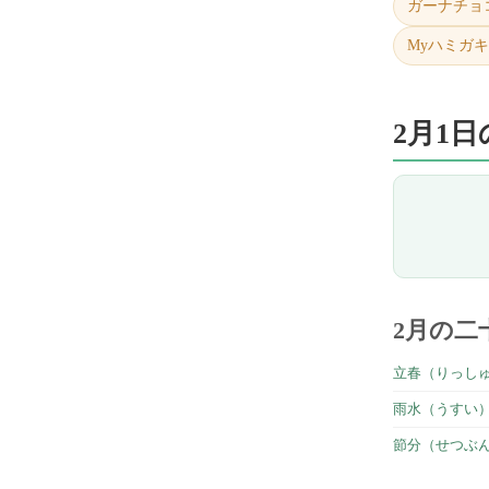
ガーナチョ
Myハミガ
2月1
2月の二
立春（りっし
雨水（うすい
節分（せつぶ