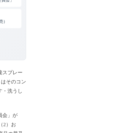
委員会」
発売）
接スプレー
」はそのコン
す・洗うし
員会」が
（2）お