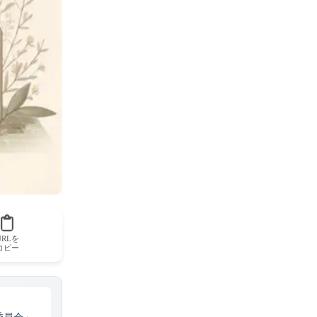
URLを
コピー