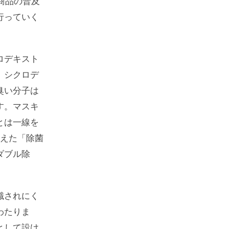
商品の普及
行っていく
ロデキスト
、シクロデ
臭い分子は
す。マスキ
とは一線を
加えた「除菌
ダブル除
識されにく
わたりま
として設け