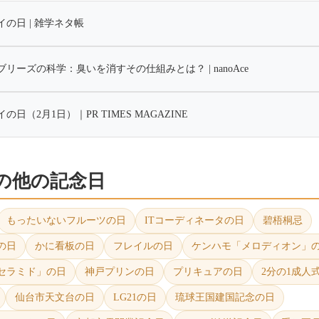
イの日 | 雑学ネタ帳
ブリーズの科学：臭いを消すその仕組みとは？ | nanoAce
の日（2月1日）｜PR TIMES MAGAZINE
日の他の記念日
もったいないフルーツの日
ITコーディネータの日
碧梧桐忌
の日
かに看板の日
フレイルの日
ケンハモ「メロディオン」
セラミド」の日
神戸プリンの日
プリキュアの日
2分の1成人
仙台市天文台の日
LG21の日
琉球王国建国記念の日