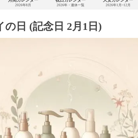
月間カレンダー
祝日カレンダー
大安カレンダー
カ
2026年8月
2026年・連休一覧
2026年1月~12月
レ
ン
ダ
ー
の日 (記念日 2月1日)