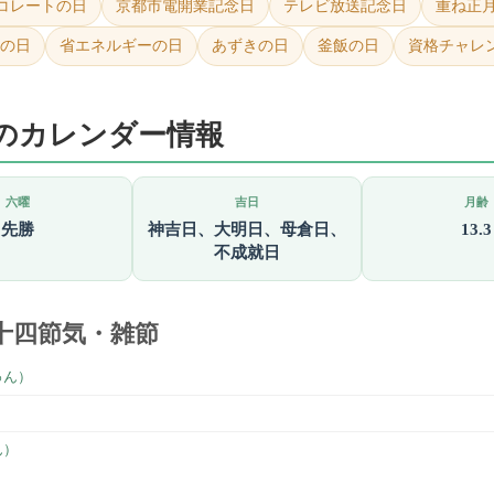
コレートの日
京都市電開業記念日
テレビ放送記念日
重ね正
キの日
省エネルギーの日
あずきの日
釜飯の日
資格チャレ
日のカレンダー情報
六曜
吉日
月齢
先勝
神吉日、大明日、母倉日、
13.3
不成就日
十四節気・雑節
ゅん）
）
ん）