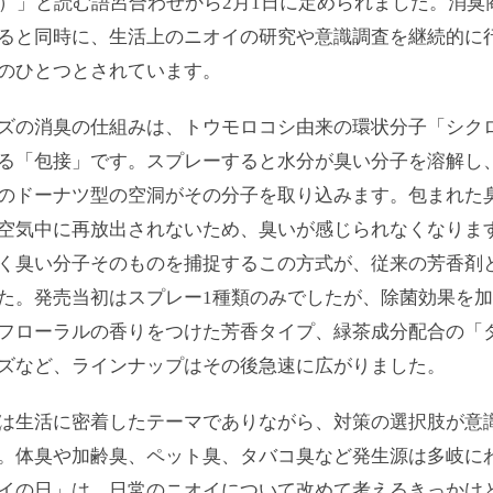
1）」と読む語呂合わせから2月1日に定められました。消臭
ると同時に、生活上のニオイの研究や意識調査を継続的に
のひとつとされています。
ズの消臭の仕組みは、トウモロコシ由来の環状分子「シク
る「包接」です。スプレーすると水分が臭い分子を溶解し
のドーナツ型の空洞がその分子を取り込みます。包まれた
空気中に再放出されないため、臭いが感じられなくなりま
く臭い分子そのものを捕捉するこの方式が、従来の芳香剤
た。発売当初はスプレー1種類のみでしたが、除菌効果を
フローラルの香りをつけた芳香タイプ、緑茶成分配合の「
ズなど、ラインナップはその後急速に広がりました。
は生活に密着したテーマでありながら、対策の選択肢が意
。体臭や加齢臭、ペット臭、タバコ臭など発生源は多岐に
イの日」は、日常のニオイについて改めて考えるきっかけ