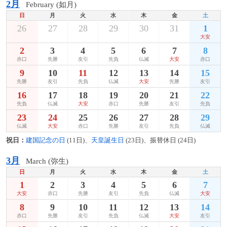
2月
February (如月)
日
月
火
水
木
金
土
26
27
28
29
30
31
1
大安
2
3
4
5
6
7
8
赤口
先勝
友引
先負
仏滅
大安
赤口
9
10
11
12
13
14
15
先勝
友引
先負
仏滅
大安
先勝
友引
16
17
18
19
20
21
22
先負
仏滅
大安
赤口
先勝
友引
先負
23
24
25
26
27
28
29
仏滅
大安
赤口
先勝
友引
先負
仏滅
祝日：
建国記念の日
(11日)、
天皇誕生日
(23日)、振替休日 (24日)
3月
March (弥生)
日
月
火
水
木
金
土
1
2
3
4
5
6
7
大安
赤口
先勝
友引
先負
仏滅
大安
8
9
10
11
12
13
14
赤口
先勝
友引
先負
仏滅
大安
友引