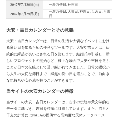
2047年7月20日(土)
一粒万倍日, 神吉日
一粒万倍日, 天赦日, 神吉日, 母倉日, 月徳
2047年7月29日(月)
日
大安・吉日カレンダーとその意義
大安・吉日カレンダーは、日常の生活や大切なイベントにおけ
る良い日を知るための便利なツールです。大安や吉日とは、伝
統的に縁起が良いとされる日を指します。結婚式や引越し、新
しいプロジェクトの開始など、様々な場面で大安や吉日を選ぶ
ことが日本の伝統として受け継がれてきました。日常の選択か
ら人生の大切な節目まで、縁起の良い日を選ぶことで、前向き
な気持ちや安心感を持つことができます。
当サイトの大安カレンダーの特徴
当サイトの大安・吉日カレンダーは、古来の伝統や天文学的な
データに基づき、吉日を精確に計算しています。また、節月と
干支の計算にはNASAの提供する高精度な天体データベース