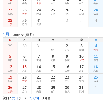
友引
先負
大安
赤口
先勝
友引
先負
22
23
24
25
26
27
28
仏滅
大安
赤口
先勝
友引
先負
仏滅
29
30
31
1
2
3
4
大安
赤口
先勝
1月
January (睦月)
日
月
火
水
木
金
土
29
30
31
1
2
3
4
友引
先負
仏滅
大安
5
6
7
8
9
10
11
赤口
先勝
友引
先負
仏滅
大安
赤口
12
13
14
15
16
17
18
先勝
友引
先負
赤口
先勝
友引
先負
19
20
21
22
23
24
25
仏滅
大安
赤口
先勝
友引
先負
仏滅
26
27
28
29
30
31
1
大安
赤口
先勝
友引
先負
仏滅
祝日：
元日
(1日)、
成人の日
(13日)