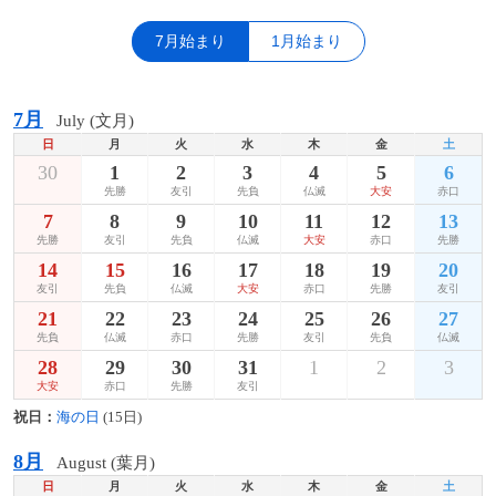
7月始まり
1月始まり
7月
July (文月)
日
月
火
水
木
金
土
30
1
2
3
4
5
6
先勝
友引
先負
仏滅
大安
赤口
7
8
9
10
11
12
13
先勝
友引
先負
仏滅
大安
赤口
先勝
14
15
16
17
18
19
20
友引
先負
仏滅
大安
赤口
先勝
友引
21
22
23
24
25
26
27
先負
仏滅
赤口
先勝
友引
先負
仏滅
28
29
30
31
1
2
3
大安
赤口
先勝
友引
祝日：
海の日
(15日)
8月
August (葉月)
日
月
火
水
木
金
土