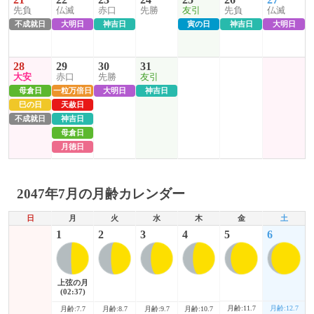
先負
仏滅
赤口
先勝
友引
先負
仏滅
不成就日
大明日
神吉日
寅の日
神吉日
大明日
28
29
30
31
大安
赤口
先勝
友引
母倉日
一粒万倍日
大明日
神吉日
巳の日
天赦日
不成就日
神吉日
母倉日
月徳日
2047年7月の月齢カレンダー
日
月
火
水
木
金
土
1
2
3
4
5
6
上弦の月
(02:37)
月齢:11.7
月齢:12.7
月齢:7.7
月齢:8.7
月齢:9.7
月齢:10.7