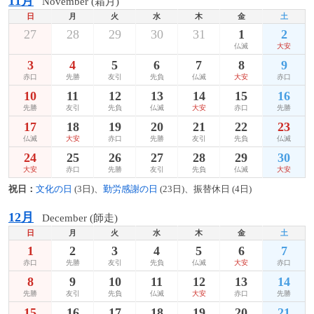
11月
November (霜月)
日
月
火
水
木
金
土
27
28
29
30
31
1
2
仏滅
大安
3
4
5
6
7
8
9
赤口
先勝
友引
先負
仏滅
大安
赤口
10
11
12
13
14
15
16
先勝
友引
先負
仏滅
大安
赤口
先勝
17
18
19
20
21
22
23
仏滅
大安
赤口
先勝
友引
先負
仏滅
24
25
26
27
28
29
30
大安
赤口
先勝
友引
先負
仏滅
大安
祝日：
文化の日
(3日)、
勤労感謝の日
(23日)、振替休日 (4日)
12月
December (師走)
日
月
火
水
木
金
土
1
2
3
4
5
6
7
赤口
先勝
友引
先負
仏滅
大安
赤口
8
9
10
11
12
13
14
先勝
友引
先負
仏滅
大安
赤口
先勝
15
16
17
18
19
20
21