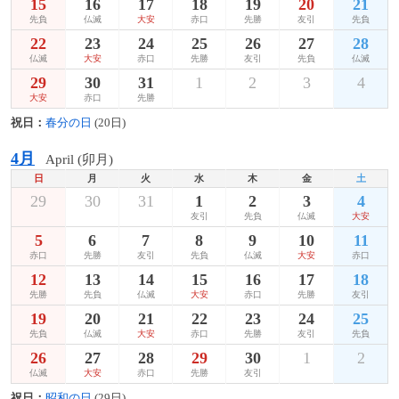
15
16
17
18
19
20
21
先負
仏滅
大安
赤口
先勝
友引
先負
22
23
24
25
26
27
28
仏滅
大安
赤口
先勝
友引
先負
仏滅
29
30
31
1
2
3
4
大安
赤口
先勝
祝日：
春分の日
(20日)
4月
April (卯月)
日
月
火
水
木
金
土
29
30
31
1
2
3
4
友引
先負
仏滅
大安
5
6
7
8
9
10
11
赤口
先勝
友引
先負
仏滅
大安
赤口
12
13
14
15
16
17
18
先勝
先負
仏滅
大安
赤口
先勝
友引
19
20
21
22
23
24
25
先負
仏滅
大安
赤口
先勝
友引
先負
26
27
28
29
30
1
2
仏滅
大安
赤口
先勝
友引
祝日：
昭和の日
(29日)