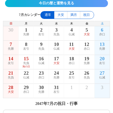
今日の暦と運勢を見る
7月カレンダー
通常
大安
満月
祝日
日
月
火
水
木
金
土
30
1
2
3
4
5
6
先勝
友引
先負
仏滅
大安
赤口
7
8
9
10
11
12
13
先勝
友引
先負
仏滅
大安
赤口
先勝
14
15
16
17
18
19
20
友引
先負
仏滅
大安
赤口
先勝
友引
海の日
21
22
23
24
25
26
27
先負
仏滅
赤口
先勝
友引
先負
仏滅
28
29
30
31
1
2
3
大安
赤口
先勝
友引
2047年7月の祝日・行事