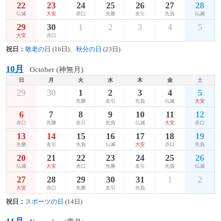
22
23
24
25
26
27
28
仏滅
大安
赤口
先勝
友引
先負
仏滅
29
30
1
2
3
4
5
大安
赤口
祝日：
敬老の日
(16日)、
秋分の日
(23日)
10月
October (神無月)
日
月
火
水
木
金
土
29
30
1
2
3
4
5
先勝
友引
先負
仏滅
大安
6
7
8
9
10
11
12
赤口
先勝
友引
先負
仏滅
大安
赤口
13
14
15
16
17
18
19
先勝
友引
先負
仏滅
大安
赤口
先負
20
21
22
23
24
25
26
仏滅
大安
赤口
先勝
友引
先負
仏滅
27
28
29
30
31
1
2
大安
赤口
先勝
友引
先負
祝日：
スポーツの日
(14日)