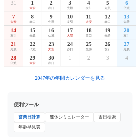
31
1
2
3
4
5
6
大安
赤口
先勝
友引
先負
仏滅
7
8
9
10
11
12
13
大安
赤口
先勝
友引
大安
赤口
先勝
14
15
16
17
18
19
20
友引
先負
仏滅
大安
赤口
先勝
友引
21
22
23
24
25
26
27
先負
仏滅
大安
赤口
先勝
友引
先負
28
29
30
1
2
3
4
仏滅
大安
赤口
2047年の年間カレンダーを見る
便利ツール
営業日計算
連休シミュレーター
吉日検索
年齢早見表