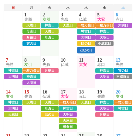
日
月
火
水
木
金
土
1
2
3
4
5
6
先勝
友引
先負
仏滅
大安
赤口
天恩日
神吉日
天恩日
一粒万倍日
一粒万倍日
大明日
母倉日
天恩日
神吉日
神吉日
月徳日
母倉日
大明日
大明日
寅の日
巳の日
不成就日
己巳の日
7
8
9
10
11
12
13
先勝
友引
先負
仏滅
大安
赤口
先勝
神吉日
一粒万倍日
月徳日
神吉日
寅の日
大明日
神吉日
大明日
不成就日
大明日
14
15
16
17
18
19
20
友引
先負
仏滅
大安
赤口
先勝
友引
神吉日
天恩日
天恩日
一粒万倍日
天恩日
神吉日
一粒万倍日
大明日
母倉日
神吉日
大明日
神吉日
天恩日
巳の日
大明日
月徳日
天恩日
母倉日
21
22
23
24
25
26
27