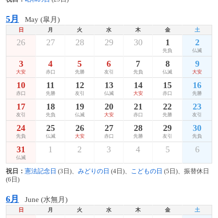
5月
May (皐月)
日
月
火
水
木
金
土
26
27
28
29
30
1
2
先負
仏滅
3
4
5
6
7
8
9
大安
赤口
先勝
友引
先負
仏滅
大安
10
11
12
13
14
15
16
赤口
先勝
友引
仏滅
大安
赤口
先勝
17
18
19
20
21
22
23
友引
先負
仏滅
大安
赤口
先勝
友引
24
25
26
27
28
29
30
先負
仏滅
大安
赤口
先勝
友引
先負
31
1
2
3
4
5
6
仏滅
祝日：
憲法記念日
(3日)、
みどりの日
(4日)、
こどもの日
(5日)、振替休日
(6日)
6月
June (水無月)
日
月
火
水
木
金
土