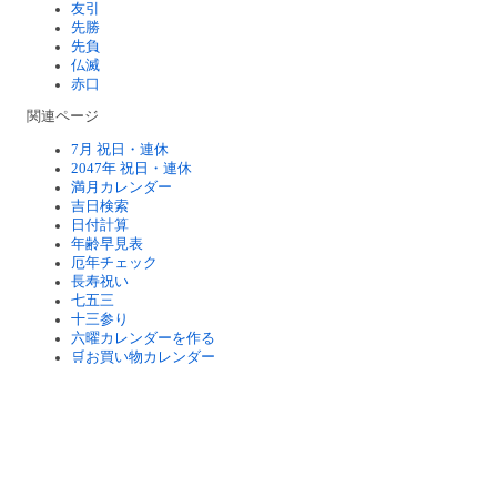
友引
先勝
先負
仏滅
赤口
関連ページ
7月 祝日・連休
2047年 祝日・連休
満月カレンダー
吉日検索
日付計算
年齢早見表
厄年チェック
長寿祝い
七五三
十三参り
六曜カレンダーを作る
🛒お買い物カレンダー