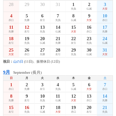
28
29
30
31
1
2
3
先負
仏滅
大安
4
5
6
7
8
9
10
赤口
先勝
友引
先負
仏滅
大安
赤口
11
12
13
14
15
16
17
先勝
友引
先負
仏滅
大安
赤口
先勝
18
19
20
21
22
23
24
友引
先負
仏滅
先勝
友引
先負
仏滅
25
26
27
28
29
30
31
大安
赤口
先勝
友引
先負
仏滅
大安
祝日：
山の日
(11日)、振替休日 (12日)
9月
September (長月)
日
月
火
水
木
金
土
1
2
3
4
5
6
7
赤口
先勝
友引
先負
仏滅
大安
赤口
8
9
10
11
12
13
14
先勝
友引
先負
仏滅
大安
赤口
先勝
15
16
17
18
19
20
21
友引
先負
仏滅
大安
赤口
友引
先負