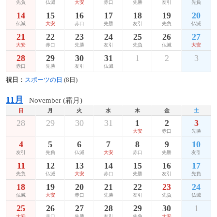
先負
仏滅
大安
赤口
先勝
友引
先負
14
15
16
17
18
19
20
仏滅
大安
赤口
先勝
友引
先負
仏滅
21
22
23
24
25
26
27
大安
赤口
先勝
友引
先負
仏滅
大安
28
29
30
31
1
2
3
赤口
先勝
友引
仏滅
祝日：
スポーツの日
(8日)
11月
November (霜月)
日
月
火
水
木
金
土
28
29
30
31
1
2
3
大安
赤口
先勝
4
5
6
7
8
9
10
友引
先負
仏滅
大安
赤口
先勝
友引
11
12
13
14
15
16
17
先負
仏滅
大安
赤口
先勝
友引
先負
18
19
20
21
22
23
24
仏滅
大安
赤口
先勝
友引
先負
仏滅
25
26
27
28
29
30
1
大安
赤口
先勝
友引
先負
大安