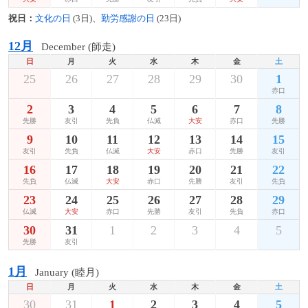
祝日：
文化の日
(3日)、
勤労感謝の日
(23日)
12月
December (師走)
日
月
火
水
木
金
土
25
26
27
28
29
30
1
赤口
2
3
4
5
6
7
8
先勝
友引
先負
仏滅
大安
赤口
先勝
9
10
11
12
13
14
15
友引
先負
仏滅
大安
赤口
先勝
友引
16
17
18
19
20
21
22
先負
仏滅
大安
赤口
先勝
友引
先負
23
24
25
26
27
28
29
仏滅
大安
赤口
先勝
友引
先負
赤口
30
31
1
2
3
4
5
先勝
友引
1月
January (睦月)
日
月
火
水
木
金
土
30
31
1
2
3
4
5