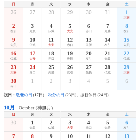
日
月
火
水
木
金
土
26
27
28
29
30
31
1
大安
2
3
4
5
6
7
8
友引
先負
仏滅
大安
赤口
先勝
友引
9
10
11
12
13
14
15
先負
仏滅
大安
赤口
先勝
友引
先負
16
17
18
19
20
21
22
仏滅
大安
赤口
先勝
友引
先負
仏滅
23
24
25
26
27
28
29
大安
赤口
先勝
友引
先負
仏滅
大安
30
1
2
3
4
5
6
赤口
祝日：
敬老の日
(17日)、
秋分の日
(23日)、振替休日 (24日)
10月
October (神無月)
日
月
火
水
木
金
土
30
1
2
3
4
5
6
先負
仏滅
大安
赤口
先勝
友引
7
8
9
10
11
12
13