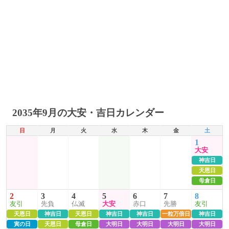
2035年9月の大安・吉日カレンダー
日
月
火
水
木
金
土
1
大安
神吉日
天恩日
母倉日
2
3
4
5
6
7
8
友引
先負
仏滅
大安
赤口
先勝
友引
天恩日
神吉日
天恩日
神吉日
神吉日
一粒万倍日
神吉日
寅の日
天恩日
母倉日
大明日
大明日
大明日
大明日