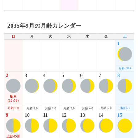
2035年9月の月齢カレンダー
日
月
火
水
木
金
土
1
月齢:28.4
2
3
4
5
6
7
8
新月
(10:59)
月齢:0.0
月齢:5.0
月齢:6.0
月齢:1.0
月齢:2.0
月齢:3.0
月齢:4.0
9
10
11
12
13
14
15
上弦の月