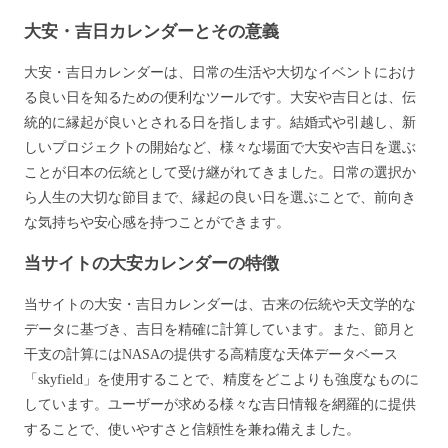
大安・吉日カレンダーとその意義
大安・吉日カレンダーは、日常の生活や大切なイベントにおけ
る良い日を知るための便利なツールです。大安や吉日とは、伝
統的に縁起が良いとされる日を指します。結婚式や引越し、新
しいプロジェクトの開始など、様々な場面で大安や吉日を選ぶ
ことが日本の伝統として受け継がれてきました。日常の選択か
ら人生の大切な節目まで、縁起の良い日を選ぶことで、前向き
な気持ちや安心感を持つことができます。
当サイトの大安カレンダーの特徴
当サイトの大安・吉日カレンダーは、古来の伝統や天文学的な
データに基づき、吉日を精確に計算しています。また、節月と
干支の計算にはNASAの提供する高精度な天体データベース
「skyfield」を使用することで、精度をどこよりも強度なものに
しています。ユーザーが求める様々な吉日情報を網羅的に提供
することで、使いやすさと信頼性を兼ね備えました。