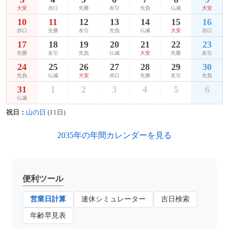
大安
赤口
先勝
友引
先負
仏滅
大安
10
11
12
13
14
15
16
赤口
先勝
友引
先負
仏滅
大安
赤口
17
18
19
20
21
22
23
先勝
友引
先負
仏滅
大安
先勝
友引
24
25
26
27
28
29
30
先負
仏滅
大安
赤口
先勝
友引
先負
31
1
2
3
4
5
6
仏滅
祝日：
山の日
(11日)
2035年の年間カレンダーを見る
便利ツール
営業日計算
連休シミュレーター
吉日検索
年齢早見表