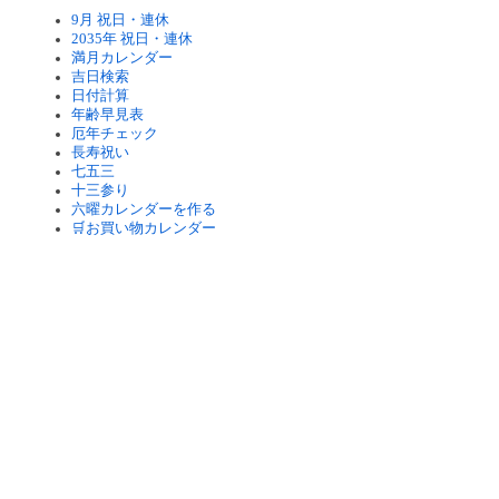
9月 祝日・連休
2035年 祝日・連休
満月カレンダー
吉日検索
日付計算
年齢早見表
厄年チェック
長寿祝い
七五三
十三参り
六曜カレンダーを作る
🛒お買い物カレンダー