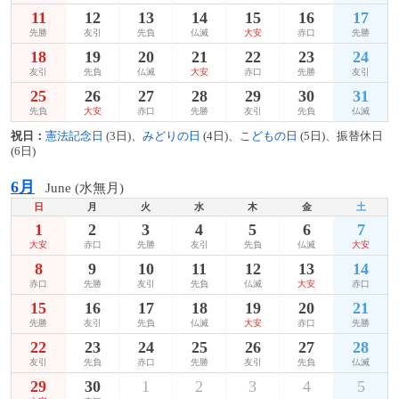
11
12
13
14
15
16
17
先勝
友引
先負
仏滅
大安
赤口
先勝
18
19
20
21
22
23
24
友引
先負
仏滅
大安
赤口
先勝
友引
25
26
27
28
29
30
31
先負
大安
赤口
先勝
友引
先負
仏滅
祝日：
憲法記念日
(3日)、
みどりの日
(4日)、
こどもの日
(5日)、振替休日
(6日)
6月
June (水無月)
日
月
火
水
木
金
土
1
2
3
4
5
6
7
大安
赤口
先勝
友引
先負
仏滅
大安
8
9
10
11
12
13
14
赤口
先勝
友引
先負
仏滅
大安
赤口
15
16
17
18
19
20
21
先勝
友引
先負
仏滅
大安
赤口
先勝
22
23
24
25
26
27
28
友引
先負
赤口
先勝
友引
先負
仏滅
29
30
1
2
3
4
5