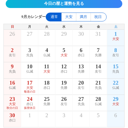
今日の暦と運勢を見る
9月カレンダー
通常
大安
満月
祝日
日
月
火
水
木
金
土
26
27
28
29
30
31
1
大安
2
3
4
5
6
7
8
友引
先負
仏滅
大安
赤口
先勝
友引
9
10
11
12
13
14
15
先負
仏滅
大安
赤口
先勝
友引
先負
16
17
18
19
20
21
22
仏滅
大安
赤口
先勝
友引
先負
仏滅
敬老の日
23
24
25
26
27
28
29
大安
赤口
先勝
友引
先負
仏滅
大安
秋分の日
振替休日
30
1
2
3
4
5
6
赤口