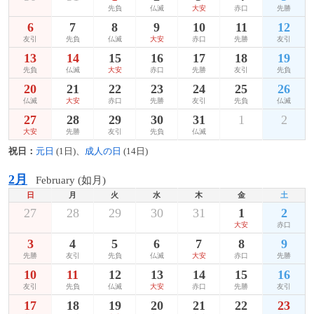
先負
仏滅
大安
赤口
先勝
6
7
8
9
10
11
12
友引
先負
仏滅
大安
赤口
先勝
友引
13
14
15
16
17
18
19
先負
仏滅
大安
赤口
先勝
友引
先負
20
21
22
23
24
25
26
仏滅
大安
赤口
先勝
友引
先負
仏滅
27
28
29
30
31
1
2
大安
先勝
友引
先負
仏滅
祝日：
元日
(1日)、
成人の日
(14日)
2月
February (如月)
日
月
火
水
木
金
土
27
28
29
30
31
1
2
大安
赤口
3
4
5
6
7
8
9
先勝
友引
先負
仏滅
大安
赤口
先勝
10
11
12
13
14
15
16
友引
先負
仏滅
大安
赤口
先勝
友引
17
18
19
20
21
22
23