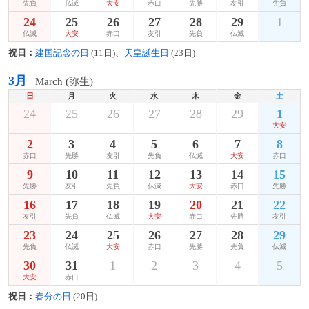
先負
仏滅
大安
赤口
先勝
友引
先負
24
25
26
27
28
29
1
仏滅
大安
赤口
友引
先負
仏滅
祝日：
建国記念の日
(11日)、
天皇誕生日
(23日)
3月
March (弥生)
日
月
火
水
木
金
土
24
25
26
27
28
29
1
大安
2
3
4
5
6
7
8
赤口
先勝
友引
先負
仏滅
大安
赤口
9
10
11
12
13
14
15
先勝
友引
先負
仏滅
大安
赤口
先勝
16
17
18
19
20
21
22
友引
先負
仏滅
大安
赤口
先勝
友引
23
24
25
26
27
28
29
先負
仏滅
大安
赤口
先勝
先負
仏滅
30
31
1
2
3
4
5
大安
赤口
祝日：
春分の日
(20日)