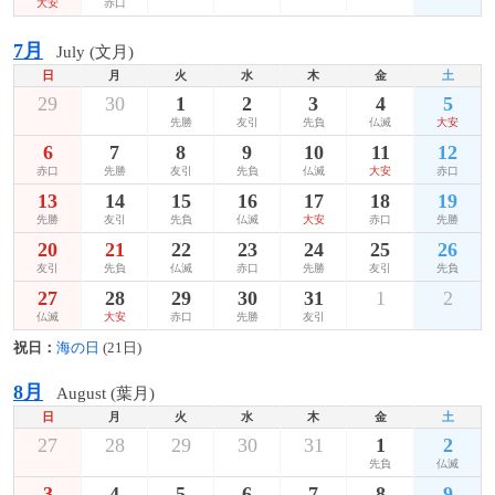
大安
赤口
7月
July (文月)
日
月
火
水
木
金
土
29
30
1
2
3
4
5
先勝
友引
先負
仏滅
大安
6
7
8
9
10
11
12
赤口
先勝
友引
先負
仏滅
大安
赤口
13
14
15
16
17
18
19
先勝
友引
先負
仏滅
大安
赤口
先勝
20
21
22
23
24
25
26
友引
先負
仏滅
赤口
先勝
友引
先負
27
28
29
30
31
1
2
仏滅
大安
赤口
先勝
友引
祝日：
海の日
(21日)
8月
August (葉月)
日
月
火
水
木
金
土
27
28
29
30
31
1
2
先負
仏滅
3
4
5
6
7
8
9