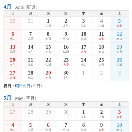
4月
April (卯月)
日
月
火
水
木
金
土
30
31
1
2
3
4
5
先勝
友引
先負
仏滅
大安
6
7
8
9
10
11
12
赤口
先勝
友引
先負
仏滅
大安
赤口
13
14
15
16
17
18
19
先勝
友引
先負
仏滅
大安
赤口
先勝
20
21
22
23
24
25
26
友引
先負
仏滅
大安
赤口
先勝
仏滅
27
28
29
30
1
2
3
大安
赤口
先勝
友引
祝日：
昭和の日
(29日)
5月
May (皐月)
日
月
火
水
木
金
土
27
28
29
30
1
2
3
先負
仏滅
大安
4
5
6
7
8
9
10
赤口
先勝
友引
先負
仏滅
大安
赤口