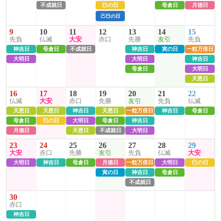
不成就日
巳の日
母倉日
月徳日
己巳の日
9
10
11
12
13
14
15
先負
仏滅
大安
赤口
先勝
友引
先負
神吉日
母倉日
不成就日
神吉日
寅の日
一粒万倍日
大明日
大明日
神吉日
母倉日
大明日
天恩日
16
17
18
19
20
21
22
仏滅
大安
赤口
先勝
友引
先負
仏滅
天恩日
天恩日
神吉日
天恩日
一粒万倍日
神吉日
母倉日
母倉日
巳の日
大明日
母倉日
神吉日
月徳日
天恩日
不成就日
大明日
23
24
25
26
27
28
29
大安
赤口
先勝
友引
先負
仏滅
大安
大明日
神吉日
母倉日
月徳日
一粒万倍日
大明日
巳の日
寅の日
神吉日
母倉日
不成就日
30
赤口
神吉日