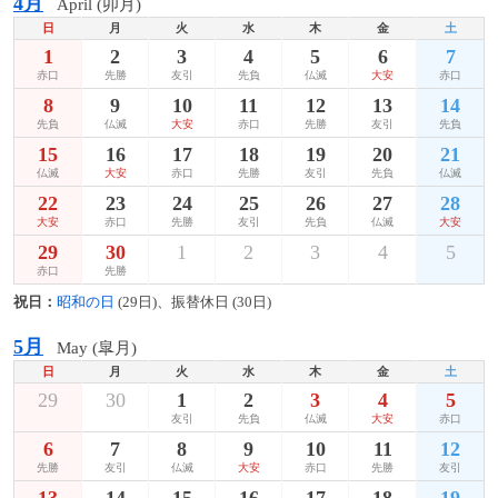
4月
April (卯月)
日
月
火
水
木
金
土
1
2
3
4
5
6
7
赤口
先勝
友引
先負
仏滅
大安
赤口
8
9
10
11
12
13
14
先負
仏滅
大安
赤口
先勝
友引
先負
15
16
17
18
19
20
21
仏滅
大安
赤口
先勝
友引
先負
仏滅
22
23
24
25
26
27
28
大安
赤口
先勝
友引
先負
仏滅
大安
29
30
1
2
3
4
5
赤口
先勝
祝日：
昭和の日
(29日)、振替休日 (30日)
5月
May (皐月)
日
月
火
水
木
金
土
29
30
1
2
3
4
5
友引
先負
仏滅
大安
赤口
6
7
8
9
10
11
12
先勝
友引
仏滅
大安
赤口
先勝
友引
13
14
15
16
17
18
19