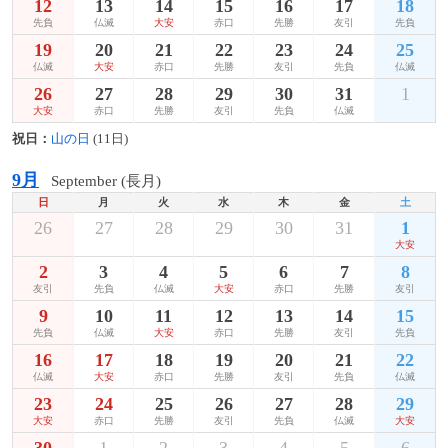
12
13
14
15
16
17
18
先負
仏滅
大安
赤口
先勝
友引
先負
19
20
21
22
23
24
25
仏滅
大安
赤口
先勝
友引
先負
仏滅
26
27
28
29
30
31
1
大安
赤口
先勝
友引
先負
仏滅
祝日：
山の日
(11日)
9月
September (長月)
日
月
火
水
木
金
土
26
27
28
29
30
31
1
大安
2
3
4
5
6
7
8
友引
先負
仏滅
大安
赤口
先勝
友引
9
10
11
12
13
14
15
先負
仏滅
大安
赤口
先勝
友引
先負
16
17
18
19
20
21
22
仏滅
大安
赤口
先勝
友引
先負
仏滅
23
24
25
26
27
28
29
大安
赤口
先勝
友引
先負
仏滅
大安
30
1
2
3
4
5
6