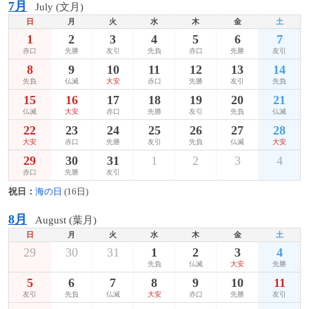
7月
July (文月)
日
月
火
水
木
金
土
1
2
3
4
5
6
7
赤口
先勝
友引
先負
赤口
先勝
友引
8
9
10
11
12
13
14
先負
仏滅
大安
赤口
先勝
友引
先負
15
16
17
18
19
20
21
仏滅
大安
赤口
先勝
友引
先負
仏滅
22
23
24
25
26
27
28
大安
赤口
先勝
友引
先負
仏滅
大安
29
30
31
1
2
3
4
赤口
先勝
友引
祝日：
海の日
(16日)
8月
August (葉月)
日
月
火
水
木
金
土
29
30
31
1
2
3
4
先負
仏滅
大安
先勝
5
6
7
8
9
10
11
友引
先負
仏滅
大安
赤口
先勝
友引