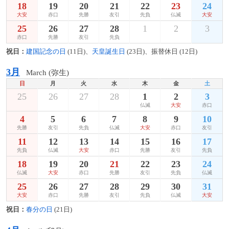
18
19
20
21
22
23
24
大安
赤口
先勝
友引
先負
仏滅
大安
25
26
27
28
1
2
3
赤口
先勝
友引
先負
祝日：
建国記念の日
(11日)、
天皇誕生日
(23日)、振替休日 (12日)
3月
March (弥生)
日
月
火
水
木
金
土
25
26
27
28
1
2
3
仏滅
大安
赤口
4
5
6
7
8
9
10
先勝
友引
先負
仏滅
大安
赤口
友引
11
12
13
14
15
16
17
先負
仏滅
大安
赤口
先勝
友引
先負
18
19
20
21
22
23
24
仏滅
大安
赤口
先勝
友引
先負
仏滅
25
26
27
28
29
30
31
大安
赤口
先勝
友引
先負
仏滅
大安
祝日：
春分の日
(21日)