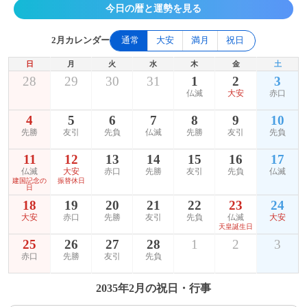
今日の暦と運勢を見る
2月カレンダー
通常
大安
満月
祝日
日
月
火
水
木
金
土
28
29
30
31
1
2
3
仏滅
大安
赤口
4
5
6
7
8
9
10
先勝
友引
先負
仏滅
先勝
友引
先負
11
12
13
14
15
16
17
仏滅
大安
赤口
先勝
友引
先負
仏滅
建国記念の
振替休日
日
18
19
20
21
22
23
24
大安
赤口
先勝
友引
先負
仏滅
大安
天皇誕生日
25
26
27
28
1
2
3
赤口
先勝
友引
先負
2035年2月の祝日・行事