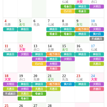
仏滅
大安
赤口
母倉日
神吉日
大明日
巳の日
母倉日
4
5
6
7
8
9
10
先勝
友引
先負
仏滅
先勝
友引
先負
神吉日
神吉日
神吉日
神吉日
一粒万倍日
大明日
母倉日
母倉日
神吉日
寅の日
不成就日
11
12
13
14
15
16
17
仏滅
大安
赤口
先勝
友引
先負
仏滅
神吉日
大明日
神吉日
一粒万倍日
神吉日
神吉日
神吉日
大明日
神吉日
大明日
大明日
巳の日
大明日
天恩日
月徳日
18
19
20
21
22
23
24
大安
赤口
先勝
友引
先負
仏滅
大安
大明日
神吉日
神吉日
一粒万倍日
寅の日
神吉日
大明日
天恩日
大明日
天恩日
天恩日
月徳日
不成就日
天恩日
母倉日
母倉日
25
26
27
28