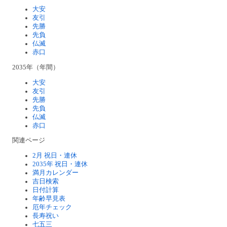
大安
友引
先勝
先負
仏滅
赤口
2035年（年間）
大安
友引
先勝
先負
仏滅
赤口
関連ページ
2月 祝日・連休
2035年 祝日・連休
満月カレンダー
吉日検索
日付計算
年齢早見表
厄年チェック
長寿祝い
七五三