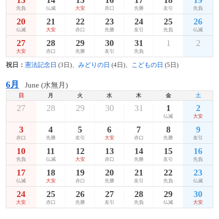
先負
仏滅
大安
赤口
先勝
友引
先負
20
21
22
23
24
25
26
仏滅
大安
赤口
先勝
友引
先負
仏滅
27
28
29
30
31
1
2
大安
赤口
先勝
友引
先負
祝日：
憲法記念日
(3日)、
みどりの日
(4日)、
こどもの日
(5日)
6月
June (水無月)
日
月
火
水
木
金
土
27
28
29
30
31
1
2
仏滅
大安
3
4
5
6
7
8
9
赤口
先勝
友引
大安
赤口
先勝
友引
10
11
12
13
14
15
16
先負
仏滅
大安
赤口
先勝
友引
先負
17
18
19
20
21
22
23
仏滅
大安
赤口
先勝
友引
先負
仏滅
24
25
26
27
28
29
30
大安
赤口
先勝
友引
先負
仏滅
大安