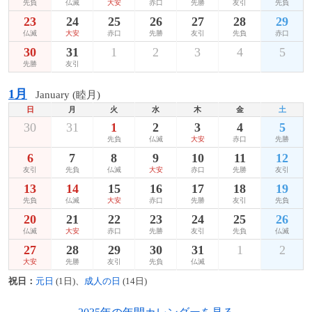
先負
仏滅
大安
赤口
先勝
友引
先負
23
24
25
26
27
28
29
仏滅
大安
赤口
先勝
友引
先負
赤口
30
31
1
2
3
4
5
先勝
友引
1月
January (睦月)
日
月
火
水
木
金
土
30
31
1
2
3
4
5
先負
仏滅
大安
赤口
先勝
6
7
8
9
10
11
12
友引
先負
仏滅
大安
赤口
先勝
友引
13
14
15
16
17
18
19
先負
仏滅
大安
赤口
先勝
友引
先負
20
21
22
23
24
25
26
仏滅
大安
赤口
先勝
友引
先負
仏滅
27
28
29
30
31
1
2
大安
先勝
友引
先負
仏滅
祝日：
元日
(1日)、
成人の日
(14日)