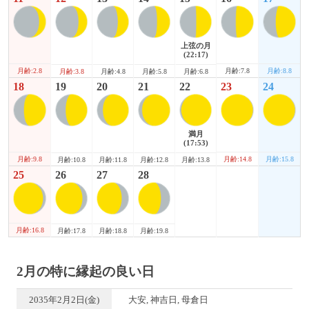
上弦の月
(22:17)
月齢:2.8
月齢:7.8
月齢:8.8
月齢:3.8
月齢:4.8
月齢:5.8
月齢:6.8
18
19
20
21
22
23
24
満月
(17:53)
月齢:9.8
月齢:14.8
月齢:15.8
月齢:10.8
月齢:11.8
月齢:12.8
月齢:13.8
25
26
27
28
月齢:16.8
月齢:17.8
月齢:18.8
月齢:19.8
2月の特に縁起の良い日
2035年2月2日(金)
大安, 神吉日, 母倉日