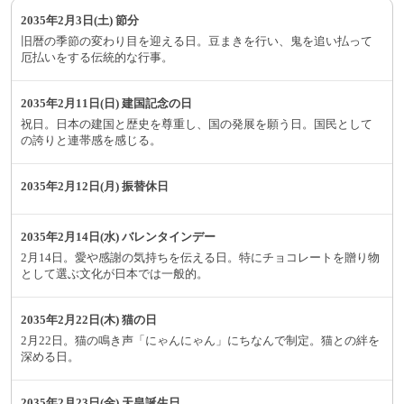
2035年2月3日(土) 節分
旧暦の季節の変わり目を迎える日。豆まきを行い、鬼を追い払って
厄払いをする伝統的な行事。
2035年2月11日(日) 建国記念の日
祝日。日本の建国と歴史を尊重し、国の発展を願う日。国民として
の誇りと連帯感を感じる。
2035年2月12日(月) 振替休日
2035年2月14日(水) バレンタインデー
2月14日。愛や感謝の気持ちを伝える日。特にチョコレートを贈り物
として選ぶ文化が日本では一般的。
2035年2月22日(木) 猫の日
2月22日。猫の鳴き声「にゃんにゃん」にちなんで制定。猫との絆を
深める日。
2035年2月23日(金) 天皇誕生日