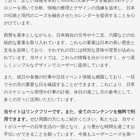
ており、正しい情報を求めてNASAの天体データを最新のAIテクノ
ロジーを用いて分析。情報の整理とデザインの洗練を追求し、日本
の伝統と現代のニーズを融合させたカレンダーを提供することを心
がけています。
西暦を基本としながらも、日本独自の元号や十二支、六曜などの伝
統的な要素を取り入れています。これらの要素は日本の長い歴史と
文化を反映しており、それぞれの日には特別な意味や背景が込めら
れています。当サイトでは、これらの情報を分かりやすく、かつ美
しくシンプルなデザインでユーザーに提供しています。
また、祝日や各種の行事や注目イベント情報も網羅しており、一目
でその月の重要な日を確認することができます。これにより、日常
のスケジュール管理や行事の計画、休日の過ごし方の参考として、
多くの方々に活用いただいています。
当サイトはリンクフリーです。また、全てのコンテンツを無料で利
用できます。
ぜひ周囲の方にもご紹介ください。私たちは、当サイ
トがユーザーの日常生活の一部となり、より豊かな時間を過ごすお
手伝いができることを願っています。今後もユーザーニーズを第一