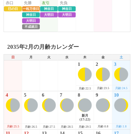
赤口
先勝
友引
先負
巳の日
一粒万倍日
神吉日
神吉日
神吉日
大明日
大明日
大明日
不成就日
2035年2月の月齢カレンダー
日
月
火
水
木
金
土
1
2
3
月齢:23.5
月齢:24.5
月齢:22.5
4
5
6
7
8
9
10
新月
(17:22)
月齢:25.5
月齢:0.8
月齢:1.8
月齢:26.5
月齢:27.5
月齢:28.5
月齢:29.5
11
12
13
14
15
16
17