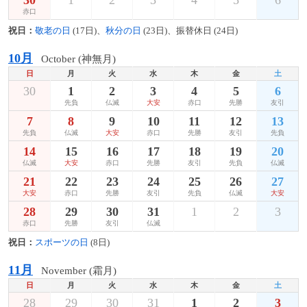
赤口
祝日：
敬老の日
(17日)、
秋分の日
(23日)、振替休日 (24日)
10月
October (神無月)
日
月
火
水
木
金
土
30
1
2
3
4
5
6
先負
仏滅
大安
赤口
先勝
友引
7
8
9
10
11
12
13
先負
仏滅
大安
赤口
先勝
友引
先負
14
15
16
17
18
19
20
仏滅
大安
赤口
先勝
友引
先負
仏滅
21
22
23
24
25
26
27
大安
赤口
先勝
友引
先負
仏滅
大安
28
29
30
31
1
2
3
赤口
先勝
友引
仏滅
祝日：
スポーツの日
(8日)
11月
November (霜月)
日
月
火
水
木
金
土
28
29
30
31
1
2
3