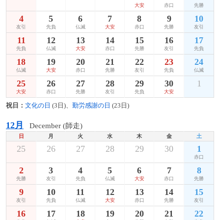
大安
赤口
先勝
4
5
6
7
8
9
10
友引
先負
仏滅
大安
赤口
先勝
友引
11
12
13
14
15
16
17
先負
仏滅
大安
赤口
先勝
友引
先負
18
19
20
21
22
23
24
仏滅
大安
赤口
先勝
友引
先負
仏滅
25
26
27
28
29
30
1
大安
赤口
先勝
友引
先負
大安
祝日：
文化の日
(3日)、
勤労感謝の日
(23日)
12月
December (師走)
日
月
火
水
木
金
土
25
26
27
28
29
30
1
赤口
2
3
4
5
6
7
8
先勝
友引
先負
仏滅
大安
赤口
先勝
9
10
11
12
13
14
15
友引
先負
仏滅
大安
赤口
先勝
友引
16
17
18
19
20
21
22