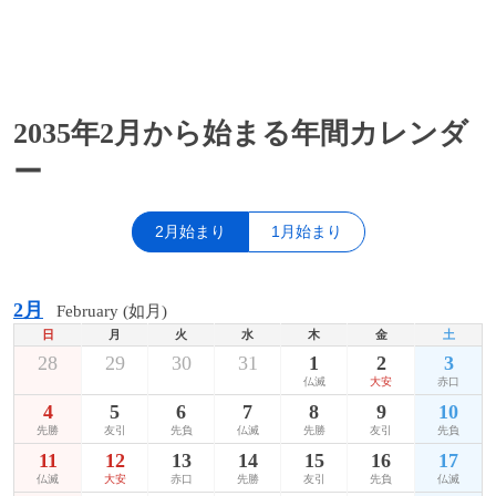
2035年2月から始まる年間カレンダ
ー
2月始まり
1月始まり
2月
February (如月)
日
月
火
水
木
金
土
28
29
30
31
1
2
3
仏滅
大安
赤口
4
5
6
7
8
9
10
先勝
友引
先負
仏滅
先勝
友引
先負
11
12
13
14
15
16
17
仏滅
大安
赤口
先勝
友引
先負
仏滅