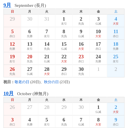
9月
September (長月)
日
月
火
水
木
金
土
29
30
31
1
2
3
4
友引
先負
仏滅
大安
5
6
7
8
9
10
11
赤口
先勝
友引
先負
仏滅
大安
赤口
12
13
14
15
16
17
18
先勝
友引
先負
仏滅
大安
赤口
先勝
19
20
21
22
23
24
25
友引
先負
仏滅
大安
赤口
先勝
友引
26
27
28
29
30
1
2
先負
仏滅
大安
赤口
先負
祝日：
敬老の日
(20日)、
秋分の日
(23日)
10月
October (神無月)
日
月
火
水
木
金
土
26
27
28
29
30
1
2
仏滅
大安
3
4
5
6
7
8
9
赤口
先勝
友引
先負
仏滅
大安
赤口