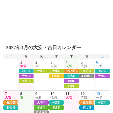
2027年3月の大安・吉日カレンダー
日
月
火
水
木
金
土
1
2
3
4
5
6
大安
赤口
先勝
友引
先負
仏滅
神吉日
天恩日
天恩日
一粒万倍日
天恩日
神吉日
大明日
巳の日
神吉日
不成就日
大明日
天恩日
大明日
天恩日
7
8
9
10
11
12
13
大安
友引
先負
仏滅
大安
赤口
先勝
一粒万倍日
大明日
神吉日
一粒万倍日
神吉日
神吉日
母倉日
母倉日
寅の日
不成就日