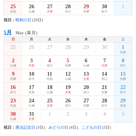
25
26
27
28
29
30
1
先負
仏滅
大安
赤口
先勝
友引
祝日：
昭和の日
(29日)
5月
May (皐月)
日
月
火
水
木
金
土
25
26
27
28
29
30
1
先負
2
3
4
5
6
7
8
仏滅
大安
赤口
先勝
仏滅
大安
赤口
9
10
11
12
13
14
15
先勝
友引
先負
仏滅
大安
赤口
先勝
16
17
18
19
20
21
22
友引
先負
仏滅
大安
赤口
先勝
友引
23
24
25
26
27
28
29
先負
仏滅
大安
赤口
先勝
友引
先負
30
31
1
2
3
4
5
仏滅
大安
祝日：
憲法記念日
(3日)、
みどりの日
(4日)、
こどもの日
(5日)