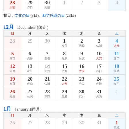
28
29
30
1
2
3
4
大安
赤口
先勝
祝日：
文化の日
(3日)、
勤労感謝の日
(23日)
12月
December (師走)
日
月
火
水
木
金
土
28
29
30
1
2
3
4
友引
先負
仏滅
大安
5
6
7
8
9
10
11
赤口
先勝
友引
先負
仏滅
大安
赤口
12
13
14
15
16
17
18
先勝
友引
先負
仏滅
大安
赤口
先勝
19
20
21
22
23
24
25
友引
先負
仏滅
大安
赤口
先勝
友引
26
27
28
29
30
31
1
先負
仏滅
赤口
先勝
友引
先負
1月
January (睦月)
日
月
火
水
木
金
土
26
27
28
29
30
31
1
仏滅