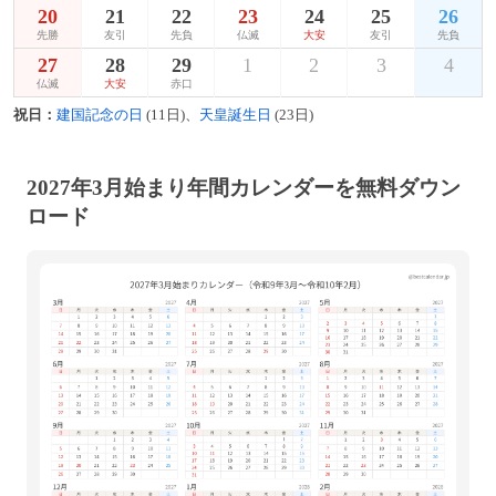
20
21
22
23
24
25
26
先勝
友引
先負
仏滅
大安
友引
先負
27
28
29
1
2
3
4
仏滅
大安
赤口
祝日：
建国記念の日
(11日)、
天皇誕生日
(23日)
2027年3月始まり年間カレンダーを無料ダウン
ロード