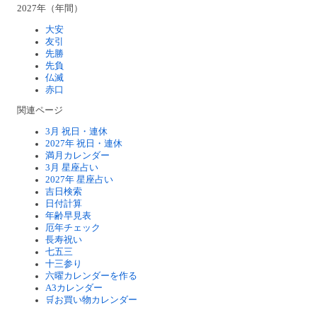
2027年（年間）
大安
友引
先勝
先負
仏滅
赤口
関連ページ
3月 祝日・連休
2027年 祝日・連休
満月カレンダー
3月 星座占い
2027年 星座占い
吉日検索
日付計算
年齢早見表
厄年チェック
長寿祝い
七五三
十三参り
六曜カレンダーを作る
A3カレンダー
🛒お買い物カレンダー