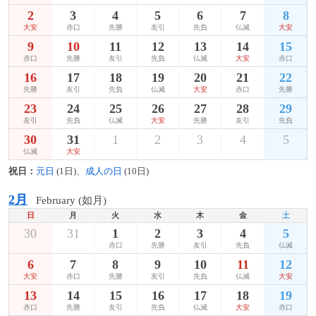
2
3
4
5
6
7
8
大安
赤口
先勝
友引
先負
仏滅
大安
9
10
11
12
13
14
15
赤口
先勝
友引
先負
仏滅
大安
赤口
16
17
18
19
20
21
22
先勝
友引
先負
仏滅
大安
赤口
先勝
23
24
25
26
27
28
29
友引
先負
仏滅
大安
先勝
友引
先負
30
31
1
2
3
4
5
仏滅
大安
祝日：
元日
(1日)、
成人の日
(10日)
2月
February (如月)
日
月
火
水
木
金
土
30
31
1
2
3
4
5
赤口
先勝
友引
先負
仏滅
6
7
8
9
10
11
12
大安
赤口
先勝
友引
先負
仏滅
大安
13
14
15
16
17
18
19
赤口
先勝
友引
先負
仏滅
大安
赤口