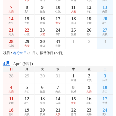
大安
赤口
先勝
友引
先負
仏滅
7
8
9
10
11
12
13
大安
友引
先負
仏滅
大安
赤口
先勝
14
15
16
17
18
19
20
友引
先負
仏滅
大安
赤口
先勝
友引
21
22
23
24
25
26
27
先負
仏滅
大安
赤口
先勝
友引
先負
28
29
30
31
1
2
3
仏滅
大安
赤口
先勝
祝日：
春分の日
(21日)、振替休日 (22日)
4月
April (卯月)
日
月
火
水
木
金
土
28
29
30
31
1
2
3
友引
先負
仏滅
4
5
6
7
8
9
10
大安
赤口
先勝
先負
仏滅
大安
赤口
11
12
13
14
15
16
17
先勝
友引
先負
仏滅
大安
赤口
先勝
18
19
20
21
22
23
24
友引
先負
仏滅
大安
赤口
先勝
友引