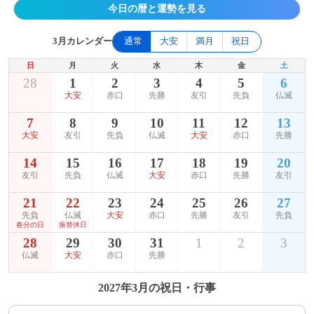
今日の暦と運勢を見る
3月カレンダー
通常
大安
満月
祝日
日
月
火
水
木
金
土
28
1
2
3
4
5
6
大安
赤口
先勝
友引
先負
仏滅
7
8
9
10
11
12
13
大安
友引
先負
仏滅
大安
赤口
先勝
14
15
16
17
18
19
20
友引
先負
仏滅
大安
赤口
先勝
友引
21
22
23
24
25
26
27
先負
仏滅
大安
赤口
先勝
友引
先負
春分の日
振替休日
28
29
30
31
1
2
3
仏滅
大安
赤口
先勝
2027年3月の祝日・行事