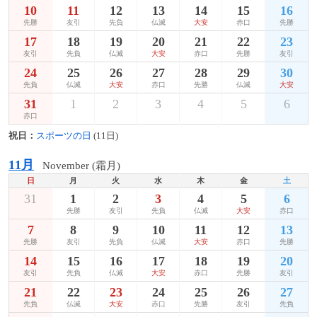
10
11
12
13
14
15
16
先勝
友引
先負
仏滅
大安
赤口
先勝
17
18
19
20
21
22
23
友引
先負
仏滅
大安
赤口
先勝
友引
24
25
26
27
28
29
30
先負
仏滅
大安
赤口
先勝
仏滅
大安
31
1
2
3
4
5
6
赤口
祝日：
スポーツの日
(11日)
11月
November (霜月)
日
月
火
水
木
金
土
31
1
2
3
4
5
6
先勝
友引
先負
仏滅
大安
赤口
7
8
9
10
11
12
13
先勝
友引
先負
仏滅
大安
赤口
先勝
14
15
16
17
18
19
20
友引
先負
仏滅
大安
赤口
先勝
友引
21
22
23
24
25
26
27
先負
仏滅
大安
赤口
先勝
友引
先負