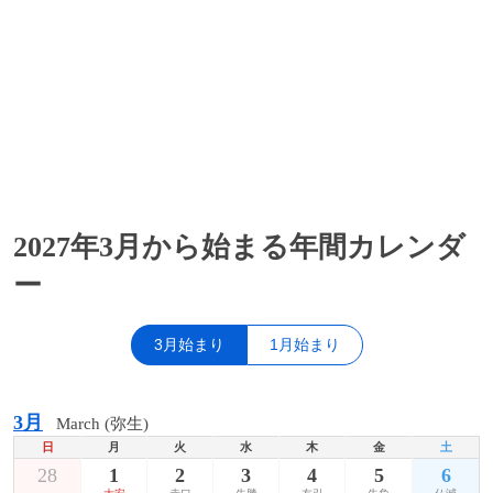
2027年3月から始まる年間カレンダ
ー
3月始まり
1月始まり
3月
March (弥生)
日
月
火
水
木
金
土
28
1
2
3
4
5
6