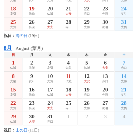
先勝
友引
先負
仏滅
大安
赤口
先勝
18
19
20
21
22
23
24
友引
先負
仏滅
大安
赤口
先勝
友引
25
26
27
28
29
30
31
先負
仏滅
大安
赤口
先勝
友引
先負
祝日：
海の日
(19日)
8月
August (葉月)
日
月
火
水
木
金
土
1
2
3
4
5
6
7
仏滅
先勝
友引
先負
仏滅
大安
赤口
8
9
10
11
12
13
14
先勝
友引
先負
仏滅
大安
赤口
先勝
15
16
17
18
19
20
21
友引
先負
仏滅
大安
赤口
先勝
友引
22
23
24
25
26
27
28
先負
仏滅
大安
赤口
先勝
友引
先負
29
30
31
1
2
3
4
仏滅
大安
赤口
祝日：
山の日
(11日)