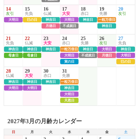
14
15
16
17
18
19
20
友引
先負
仏滅
大安
赤口
先勝
友引
大明日
巳の日
神吉日
大明日
神吉日
一粒万倍日
月徳日
不成就日
神吉日
21
22
23
24
25
26
27
先負
仏滅
大安
赤口
先勝
友引
先負
神吉日
神吉日
神吉日
一粒万倍日
神吉日
大明日
神吉日
母倉日
母倉日
大明日
不成就日
月徳日
大明日
寅の日
巳の日
28
29
30
31
仏滅
大安
赤口
先勝
神吉日
神吉日
神吉日
一粒万倍日
大明日
大明日
神吉日
大明日
天恩日
2027年3月の月齢カレンダー
日
月
火
水
木
金
土