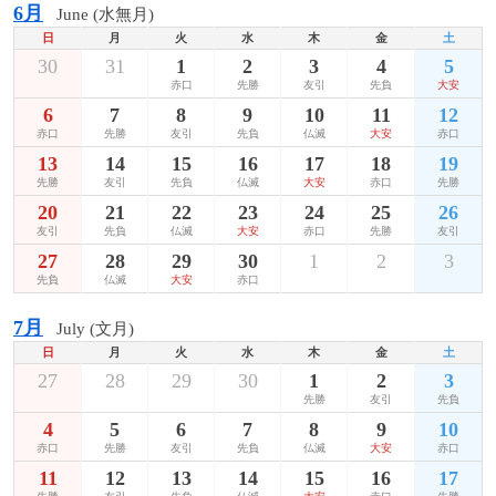
6月
June (水無月)
日
月
火
水
木
金
土
30
31
1
2
3
4
5
赤口
先勝
友引
先負
大安
6
7
8
9
10
11
12
赤口
先勝
友引
先負
仏滅
大安
赤口
13
14
15
16
17
18
19
先勝
友引
先負
仏滅
大安
赤口
先勝
20
21
22
23
24
25
26
友引
先負
仏滅
大安
赤口
先勝
友引
27
28
29
30
1
2
3
先負
仏滅
大安
赤口
7月
July (文月)
日
月
火
水
木
金
土
27
28
29
30
1
2
3
先勝
友引
先負
4
5
6
7
8
9
10
赤口
先勝
友引
先負
仏滅
大安
赤口
11
12
13
14
15
16
17