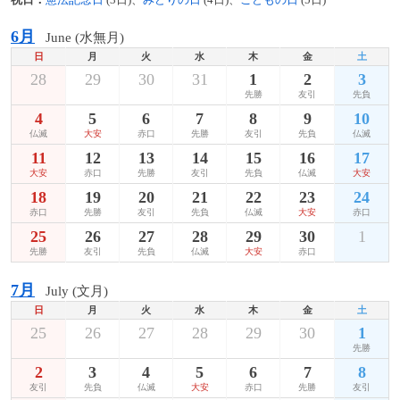
祝日：
憲法記念日
(3日)、
みどりの日
(4日)、
こどもの日
(5日)
6月
June (水無月)
日
月
火
水
木
金
土
28
29
30
31
1
2
3
先勝
友引
先負
4
5
6
7
8
9
10
仏滅
大安
赤口
先勝
友引
先負
仏滅
11
12
13
14
15
16
17
大安
赤口
先勝
友引
先負
仏滅
大安
18
19
20
21
22
23
24
赤口
先勝
友引
先負
仏滅
大安
赤口
25
26
27
28
29
30
1
先勝
友引
先負
仏滅
大安
赤口
7月
July (文月)
日
月
火
水
木
金
土
25
26
27
28
29
30
1
先勝
2
3
4
5
6
7
8
友引
先負
仏滅
大安
赤口
先勝
友引