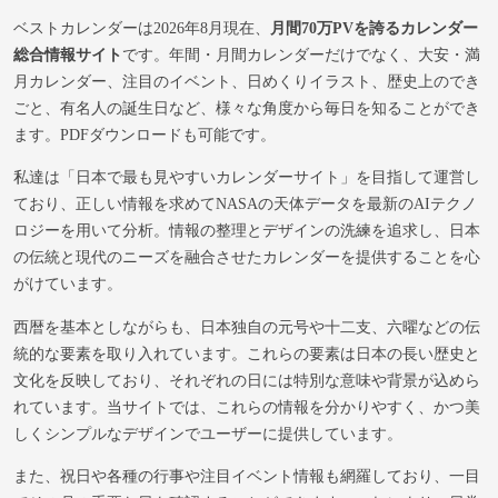
ベストカレンダーは2026年8月現在、
月間70万PVを誇るカレンダー
総合情報サイト
です。年間・月間カレンダーだけでなく、大安・満
月カレンダー、注目のイベント、日めくりイラスト、歴史上のでき
ごと、有名人の誕生日など、様々な角度から毎日を知ることができ
ます。PDFダウンロードも可能です。
私達は「日本で最も見やすいカレンダーサイト」を目指して運営し
ており、正しい情報を求めてNASAの天体データを最新のAIテクノ
ロジーを用いて分析。情報の整理とデザインの洗練を追求し、日本
の伝統と現代のニーズを融合させたカレンダーを提供することを心
がけています。
西暦を基本としながらも、日本独自の元号や十二支、六曜などの伝
統的な要素を取り入れています。これらの要素は日本の長い歴史と
文化を反映しており、それぞれの日には特別な意味や背景が込めら
れています。当サイトでは、これらの情報を分かりやすく、かつ美
しくシンプルなデザインでユーザーに提供しています。
また、祝日や各種の行事や注目イベント情報も網羅しており、一目