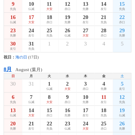
9
10
11
12
13
14
15
先負
仏滅
大安
赤口
先勝
友引
先負
16
17
18
19
20
21
22
仏滅
大安
赤口
先勝
友引
先負
赤口
23
24
25
26
27
28
29
先勝
友引
先負
仏滅
大安
赤口
先勝
30
31
1
2
3
4
5
友引
先負
祝日：
海の日
(17日)
8月
August (葉月)
日
月
火
水
木
金
土
30
31
1
2
3
4
5
仏滅
大安
赤口
先勝
友引
6
7
8
9
10
11
12
先負
仏滅
大安
赤口
先勝
友引
先負
13
14
15
16
17
18
19
仏滅
大安
赤口
先勝
友引
先負
仏滅
20
21
22
23
24
25
26
先勝
友引
先負
仏滅
大安
赤口
先勝