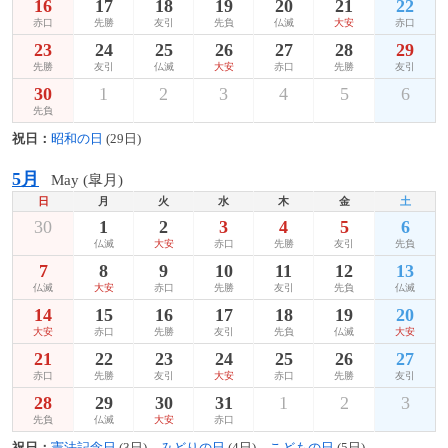
16
17
18
19
20
21
22
赤口
先勝
友引
先負
仏滅
大安
赤口
23
24
25
26
27
28
29
先勝
友引
仏滅
大安
赤口
先勝
友引
30
1
2
3
4
5
6
先負
祝日：
昭和の日
(29日)
5月
May (皐月)
日
月
火
水
木
金
土
30
1
2
3
4
5
6
仏滅
大安
赤口
先勝
友引
先負
7
8
9
10
11
12
13
仏滅
大安
赤口
先勝
友引
先負
仏滅
14
15
16
17
18
19
20
大安
赤口
先勝
友引
先負
仏滅
大安
21
22
23
24
25
26
27
赤口
先勝
友引
大安
赤口
先勝
友引
28
29
30
31
1
2
3
先負
仏滅
大安
赤口