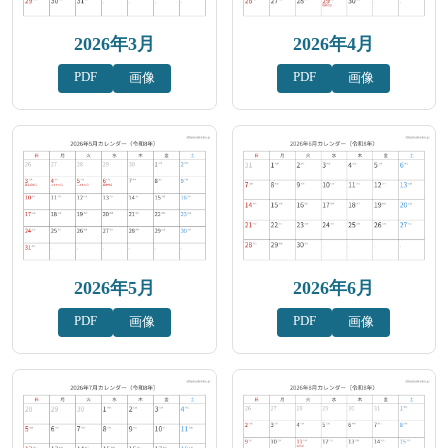
2026年3月
2026年4月
PDF
PDF
画像
画像
2026年5月
2026年6月
PDF
PDF
画像
画像