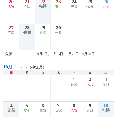
20
21
22
23
24
25
26
先勝
大安
赤口
友引
先負
仏滅
大安
27
28
29
30
先勝
赤口
友引
先負
先勝
9月6日、9月16日、9月22日、9月28日
10月
October (神無月)
日
月
火
水
木
金
土
1
2
3
仏滅
大安
赤口
4
5
6
7
8
9
10
先勝
先勝
友引
先負
仏滅
大安
赤口