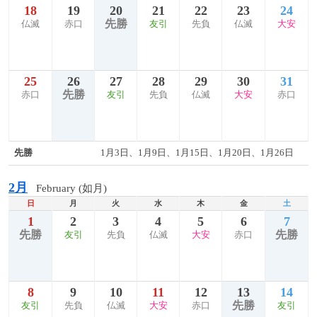
18
19
20
21
22
23
24
先勝
仏滅
赤口
友引
先負
仏滅
大安
25
26
27
28
29
30
31
先勝
赤口
友引
先負
仏滅
大安
赤口
先勝
1月3日、1月9日、1月15日、1月20日、1月26日
2月
February (如月)
日
月
火
水
木
金
土
1
2
3
4
5
6
7
先勝
先勝
友引
先負
仏滅
大安
赤口
8
9
10
11
12
13
14
先勝
友引
先負
仏滅
大安
赤口
友引