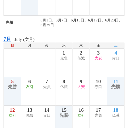
6月1日、6月7日、6月13日、6月17日、6月23日、
先勝
6月29日
7月
July (文月)
日
月
火
水
木
金
土
1
2
3
4
先負
仏滅
大安
赤口
5
6
7
8
9
10
11
先勝
先勝
友引
先負
仏滅
大安
赤口
12
13
14
15
16
17
18
先勝
友引
先負
赤口
友引
先負
仏滅