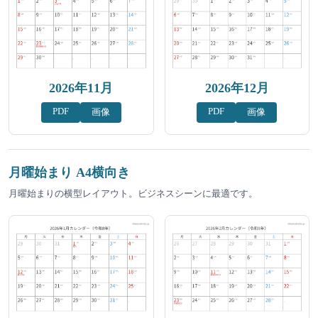
2026年11月
2026年12月
PDF
PDF
画像
画像
月曜始まり A4横向き
月曜始まりの横型レイアウト。ビジネスシーンに最適です。