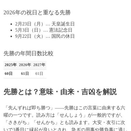
2026年の祝日と重なる先勝
2月23日（月）… 天皇誕生日
5月3日（日）… 憲法記念日
9月22日（火）… 国民の休日
先勝の年間日数比較
2025年
2026年
2027年
60日
61日
61日
先勝とは？意味・由来・吉凶を解説
「先んずれば即ち勝つ」――先勝はこの言葉に由来する六
曜の一つです。読み方は「せんしょう」が一般的ですが、
「さきがち」「せんかち」とも読みます。大安・友引に次
いで3番目に縁起が良いとされ、急ぎの用事や勝負事に適し