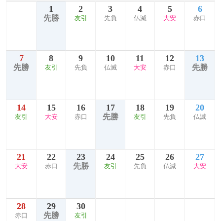
1
2
3
4
5
6
先勝
友引
先負
仏滅
大安
赤口
7
8
9
10
11
12
13
先勝
先勝
友引
先負
仏滅
大安
赤口
14
15
16
17
18
19
20
先勝
友引
大安
赤口
友引
先負
仏滅
21
22
23
24
25
26
27
先勝
大安
赤口
友引
先負
仏滅
大安
28
29
30
先勝
赤口
友引