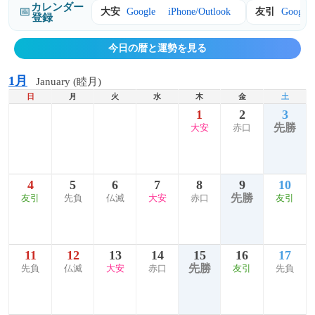
カレンダー
📅
大安
Google
iPhone/Outlook
友引
Google
登録
今日の暦と運勢を見る
1月
January (睦月)
日
月
火
水
木
金
土
1
2
3
先勝
大安
赤口
4
5
6
7
8
9
10
先勝
友引
先負
仏滅
大安
赤口
友引
11
12
13
14
15
16
17
先勝
先負
仏滅
大安
赤口
友引
先負