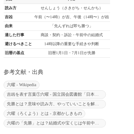
読み方
せんしょう（さきがち・せんかち）
吉凶
午前（〜14時）が吉、午後（14時〜）が凶
由来
「先んずれば即ち勝つ」
適した行事
商談・契約・訴訟・午前中の結婚式
避けるべきこと
14時以降の重要な手続きや判断
旧暦の基点
旧暦1月1日・7月1日が先勝
参考文献・出典
六曜 - Wikipedia
吉凶を表す言葉①六曜 - 国立国会図書館「日本の暦」
先勝とは？意味や読み方、やっていいことを解説 - 名入れカレンダー印刷.com
六曜（ろくよう）とは - 京都かしきもの
六曜の「先勝」とは？結婚式や宝くじは午前中が吉？ - All About