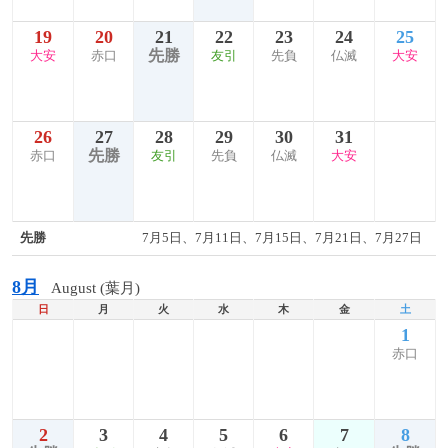
19
20
21
22
23
24
25
先勝
大安
赤口
友引
先負
仏滅
大安
26
27
28
29
30
31
先勝
赤口
友引
先負
仏滅
大安
先勝
7月5日、7月11日、7月15日、7月21日、7月27日
8月
August (葉月)
日
月
火
水
木
金
土
1
赤口
2
3
4
5
6
7
8