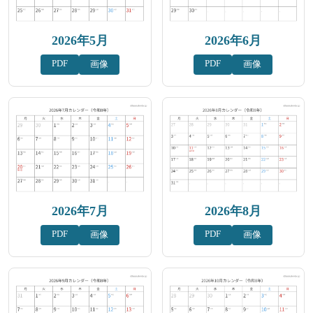
2026年5月
2026年6月
PDF
PDF
画像
画像
2026年7月
2026年8月
PDF
PDF
画像
画像