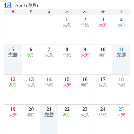
4月
April (卯月)
日
月
火
水
木
金
土
1
2
3
4
先負
仏滅
大安
赤口
5
6
7
8
9
10
11
先勝
先勝
友引
先負
仏滅
大安
赤口
12
13
14
15
16
17
18
友引
先負
仏滅
大安
赤口
先負
仏滅
19
20
21
22
23
24
25
先勝
大安
赤口
友引
先負
仏滅
大安