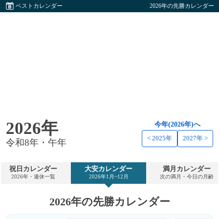
ベストカレンダー
2026年の先勝カレンダー
2026年
今年(2026年)へ
< 2025年
2027年 >
令和8年・午年
祝日カレンダー
大安カレンダー
満月カレンダー
2026年・連休一覧
2026年1月~12月
次の満月・今日の月齢
2026年の先勝カレンダー