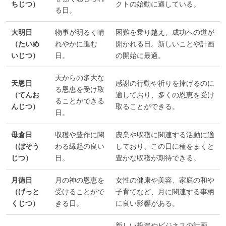
ちじつ）
クトの始動に適している。
る日。
大明日
物事が明るく晴
困難を乗り越え、成功への道が
（たいめ
れやかに進む
開かれる日。新しいことや計画
いじつ）
日。
の開始に最適。
天からの多大な
天恩日
感謝の行動や祈りを捧げるのに
る恩恵を受け取
（てんお
適しており、多くの恩恵を受け
ることができる
んじつ）
取ることができる。
日。
母倉日
収穫や豊作に関
農業や収穫に関連する活動に適
（ぼそう
わる縁起の良い
しており、この日に種をまくと
じつ）
日。
豊かな収穫が期待できる。
月徳日
月の神の恩恵を
女性の健康や美容、家庭の和や
（げっと
受けることがで
子育てなど、月に関連する事柄
くじつ）
きる日。
に良い影響がある。
新しい投資やビジネスの計画、