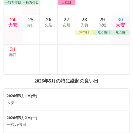
一粒万倍日
一粒万倍日
天赦日
24
25
26
27
28
29
30
大安
大安
赤口
先勝
友引
先負
仏滅
寅の日
一粒万倍日
一粒万倍日
31
赤口
2026年5月の特に縁起の良い日
2026年5月1日(金)
大安
2026年5月2日(土)
一粒万倍日