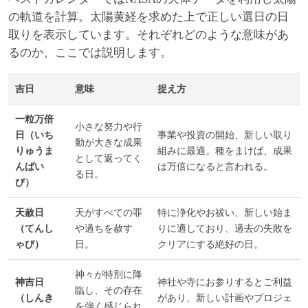
の軌道を計算。太陽黄経を求めた上で正しい選日の日
取りを表示しています。それぞれどのような意味があ
るのか、ここでは説明します。
吉日
意味
捉え方
一粒万倍
小さな努力や行
日（いち
事業や投資の開始、新しい取り
動が大きな成果
りゅうま
組みに最適。種をまけば、成果
として返ってく
んばい
は万倍になると言われる。
る日。
び）
天赦日
天がすべての罪
特に浄化やお祓い、新しい始ま
（てんし
や過ちを赦す
りに適しており、過去の失敗を
ゃび）
日。
クリアにする絶好の日。
神々が特別に降
神吉日
神社や寺にお参りするとご利益
臨し、その存在
（しんき
があり、新しい計画やプロジェ
を強く感じられ