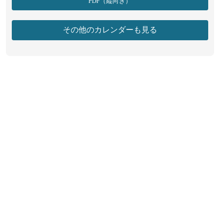
PDF（縦向き）
2026年5月31日(日)
神吉日, 大明日, 巳の日の、3つの吉日が重なっています。
その他のカレンダーも見る