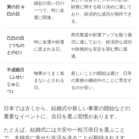
縁起の良い日の
寅の日 &
財務に関する取り決めに適して
一つで、特に金
巳の日
おり、経済的な成功が期待でき
運に関連。
る。
商売繁盛や財運アップを願う儀
己巳の日
特に金運や財運
式に適しており、経済的な成功
（つちの
に恵まれる日。
や財務的な安定を望む際に最
とのひ）
適。
不成就日
物事がうまく進
新しいことの開始は避け、日常
（ふせい
まないとされる
の業務や継続中のことに専念す
じゅじ
日。
るのが良い。
つ）
日本では古くから、結婚式や新しい事業の開始などの
重要なイベントに、吉日を選ぶ習慣があります。
たとえば、結婚式には大安や一粒万倍日を選ぶこと
で、夫婦共に幸せな生活を送ることが期待されます。