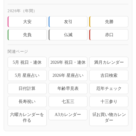
2026年（年間）
大安
友引
先勝
先負
仏滅
赤口
関連ページ
5月 祝日・連休
2026年 祝日・連休
満月カレンダー
5月 星座占い
2026年 星座占い
吉日検索
日付計算
年齢早見表
厄年チェック
長寿祝い
七五三
十三参り
六曜カレンダーを
A3カレンダー
🛒お買い物カレン
作る
ダー