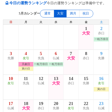
🔮
今日の運勢ランキング
今日の運勢ランキングは準備中です。
5月カレンダー
通常
大安
満月
祝日
日
月
火
水
木
金
土
1
2
大安
赤口
一粒万倍日
3
4
5
6
7
8
9
大安
先勝
友引
先負
仏滅
赤口
先勝
天赦日
一粒万倍日
一粒万倍日
寅の日
10
11
12
13
14
15
16
大安
友引
先負
仏滅
赤口
先勝
友引
寅の日
17
18
19
20
21
22
23
大安
仏滅
赤口
先勝
友引
先負
仏滅