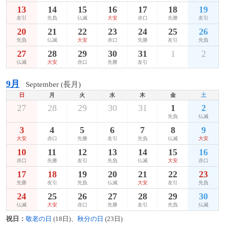
13
14
15
16
17
18
19
友引
先負
仏滅
大安
赤口
先勝
友引
20
21
22
23
24
25
26
先負
仏滅
大安
赤口
先勝
友引
先負
27
28
29
30
31
1
2
仏滅
大安
赤口
先勝
友引
9月
September (長月)
日
月
火
水
木
金
土
27
28
29
30
31
1
2
先負
仏滅
3
4
5
6
7
8
9
大安
赤口
先勝
友引
先負
仏滅
大安
10
11
12
13
14
15
16
赤口
先勝
友引
先負
仏滅
大安
赤口
17
18
19
20
21
22
23
先勝
友引
先負
仏滅
大安
友引
先負
24
25
26
27
28
29
30
仏滅
大安
赤口
先勝
友引
先負
仏滅
祝日：
敬老の日
(18日)、
秋分の日
(23日)