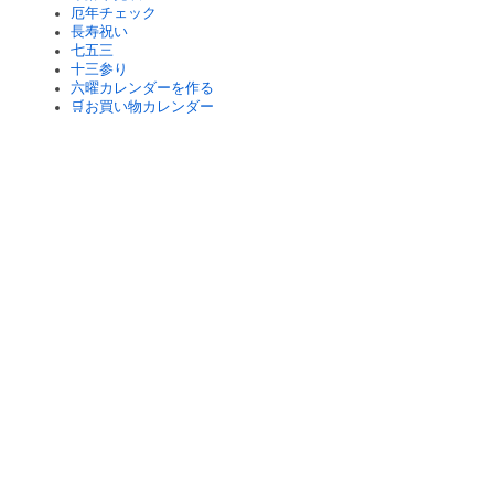
厄年チェック
長寿祝い
七五三
十三参り
六曜カレンダーを作る
🛒お買い物カレンダー