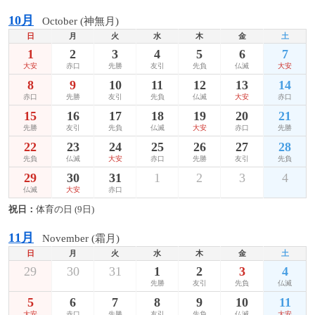
10月
October (神無月)
日
月
火
水
木
金
土
1
2
3
4
5
6
7
大安
赤口
先勝
友引
先負
仏滅
大安
8
9
10
11
12
13
14
赤口
先勝
友引
先負
仏滅
大安
赤口
15
16
17
18
19
20
21
先勝
友引
先負
仏滅
大安
赤口
先勝
22
23
24
25
26
27
28
先負
仏滅
大安
赤口
先勝
友引
先負
29
30
31
1
2
3
4
仏滅
大安
赤口
祝日：
体育の日 (9日)
11月
November (霜月)
日
月
火
水
木
金
土
29
30
31
1
2
3
4
先勝
友引
先負
仏滅
5
6
7
8
9
10
11
大安
赤口
先勝
友引
先負
仏滅
大安