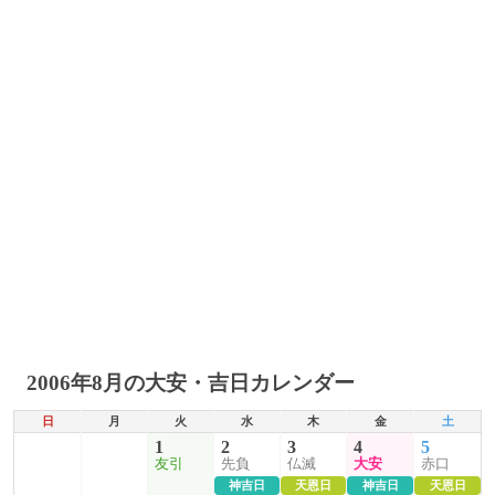
2006年8月の大安・吉日カレンダー
日
月
火
水
木
金
土
1
2
3
4
5
友引
先負
仏滅
大安
赤口
神吉日
天恩日
神吉日
天恩日