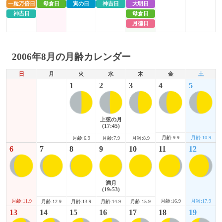
一粒万倍日
母倉日
寅の日
神吉日
大明日
神吉日
母倉日
月徳日
2006年8月の月齢カレンダー
日
月
火
水
木
金
土
1
2
3
4
5
上弦の月
(17:45)
月齢:9.9
月齢:10.9
月齢:6.9
月齢:7.9
月齢:8.9
6
7
8
9
10
11
12
満月
(19:53)
月齢:11.9
月齢:16.9
月齢:17.9
月齢:12.9
月齢:13.9
月齢:14.9
月齢:15.9
13
14
15
16
17
18
19