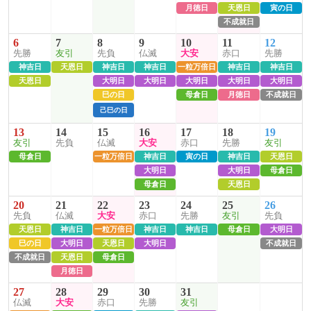
月徳日
天恩日
寅の日
不成就日
6
7
8
9
10
11
12
先勝
友引
先負
仏滅
大安
赤口
先勝
神吉日
天恩日
神吉日
神吉日
一粒万倍日
神吉日
神吉日
天恩日
大明日
大明日
大明日
大明日
大明日
巳の日
母倉日
月徳日
不成就日
己巳の日
13
14
15
16
17
18
19
友引
先負
仏滅
大安
赤口
先勝
友引
母倉日
一粒万倍日
神吉日
寅の日
神吉日
天恩日
大明日
大明日
母倉日
母倉日
天恩日
20
21
22
23
24
25
26
先負
仏滅
大安
赤口
先勝
友引
先負
天恩日
神吉日
一粒万倍日
神吉日
神吉日
母倉日
大明日
巳の日
大明日
天恩日
大明日
不成就日
不成就日
天恩日
母倉日
月徳日
27
28
29
30
31
仏滅
大安
赤口
先勝
友引