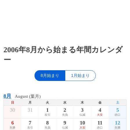
2006年8月から始まる年間カレンダ
ー
8月始まり
1月始まり
8月
August (葉月)
日
月
火
水
木
金
土
30
31
1
2
3
4
5
友引
先負
仏滅
大安
赤口
6
7
8
9
10
11
12
先勝
友引
先負
仏滅
大安
赤口
先勝