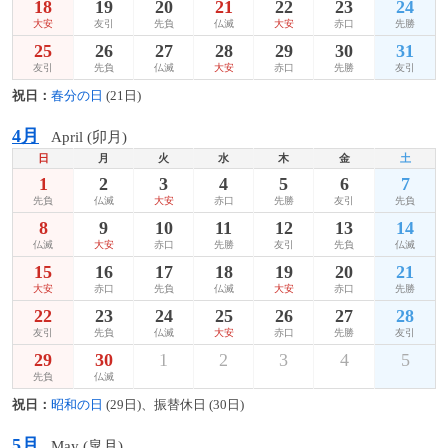
18
19
20
21
22
23
24
大安
友引
先負
仏滅
大安
赤口
先勝
25
26
27
28
29
30
31
友引
先負
仏滅
大安
赤口
先勝
友引
祝日：
春分の日
(21日)
4月
April (卯月)
日
月
火
水
木
金
土
1
2
3
4
5
6
7
先負
仏滅
大安
赤口
先勝
友引
先負
8
9
10
11
12
13
14
仏滅
大安
赤口
先勝
友引
先負
仏滅
15
16
17
18
19
20
21
大安
赤口
先負
仏滅
大安
赤口
先勝
22
23
24
25
26
27
28
友引
先負
仏滅
大安
赤口
先勝
友引
29
30
1
2
3
4
5
先負
仏滅
祝日：
昭和の日
(29日)、振替休日 (30日)
5月
May (皐月)