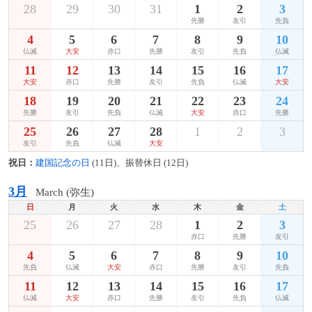
28
29
30
31
1
2
3
先勝
友引
先負
4
5
6
7
8
9
10
仏滅
大安
赤口
先勝
友引
先負
仏滅
11
12
13
14
15
16
17
大安
赤口
先勝
友引
先負
仏滅
大安
18
19
20
21
22
23
24
先勝
友引
先負
仏滅
大安
赤口
先勝
25
26
27
28
1
2
3
友引
先負
仏滅
大安
祝日：
建国記念の日
(11日)、振替休日 (12日)
3月
March (弥生)
日
月
火
水
木
金
土
25
26
27
28
1
2
3
赤口
先勝
友引
4
5
6
7
8
9
10
先負
仏滅
大安
赤口
先勝
友引
先負
11
12
13
14
15
16
17
仏滅
大安
赤口
先勝
友引
先負
仏滅