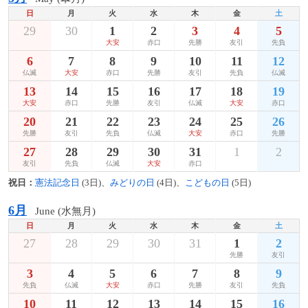
日
月
火
水
木
金
土
29
30
1
2
3
4
5
大安
赤口
先勝
友引
先負
6
7
8
9
10
11
12
仏滅
大安
赤口
先勝
友引
先負
仏滅
13
14
15
16
17
18
19
大安
赤口
先勝
友引
仏滅
大安
赤口
20
21
22
23
24
25
26
先勝
友引
先負
仏滅
大安
赤口
先勝
27
28
29
30
31
1
2
友引
先負
仏滅
大安
赤口
祝日：
憲法記念日
(3日)、
みどりの日
(4日)、
こどもの日
(5日)
6月
June (水無月)
日
月
火
水
木
金
土
27
28
29
30
31
1
2
先勝
友引
3
4
5
6
7
8
9
先負
仏滅
大安
赤口
先勝
友引
先負
10
11
12
13
14
15
16