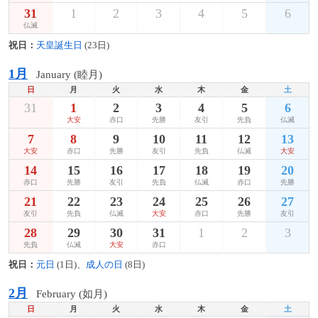
31
1
2
3
4
5
6
仏滅
祝日：
天皇誕生日
(23日)
1月
January (睦月)
日
月
火
水
木
金
土
31
1
2
3
4
5
6
大安
赤口
先勝
友引
先負
仏滅
7
8
9
10
11
12
13
大安
赤口
先勝
友引
先負
仏滅
大安
14
15
16
17
18
19
20
赤口
先勝
友引
先負
仏滅
赤口
先勝
21
22
23
24
25
26
27
友引
先負
仏滅
大安
赤口
先勝
友引
28
29
30
31
1
2
3
先負
仏滅
大安
赤口
祝日：
元日
(1日)、
成人の日
(8日)
2月
February (如月)
日
月
火
水
木
金
土