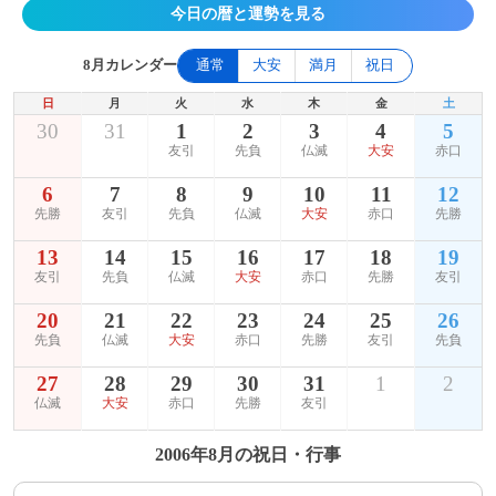
今日の暦と運勢を見る
8月カレンダー
通常
大安
満月
祝日
日
月
火
水
木
金
土
30
31
1
2
3
4
5
友引
先負
仏滅
大安
赤口
6
7
8
9
10
11
12
先勝
友引
先負
仏滅
大安
赤口
先勝
13
14
15
16
17
18
19
友引
先負
仏滅
大安
赤口
先勝
友引
20
21
22
23
24
25
26
先負
仏滅
大安
赤口
先勝
友引
先負
27
28
29
30
31
1
2
仏滅
大安
赤口
先勝
友引
2006年8月の祝日・行事