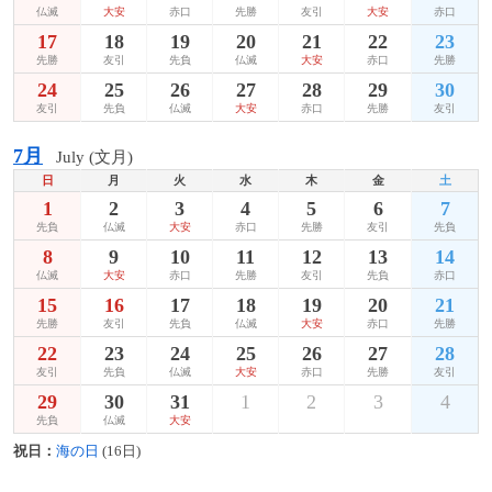
仏滅
大安
赤口
先勝
友引
大安
赤口
17
18
19
20
21
22
23
先勝
友引
先負
仏滅
大安
赤口
先勝
24
25
26
27
28
29
30
友引
先負
仏滅
大安
赤口
先勝
友引
7月
July (文月)
日
月
火
水
木
金
土
1
2
3
4
5
6
7
先負
仏滅
大安
赤口
先勝
友引
先負
8
9
10
11
12
13
14
仏滅
大安
赤口
先勝
友引
先負
赤口
15
16
17
18
19
20
21
先勝
友引
先負
仏滅
大安
赤口
先勝
22
23
24
25
26
27
28
友引
先負
仏滅
大安
赤口
先勝
友引
29
30
31
1
2
3
4
先負
仏滅
大安
祝日：
海の日
(16日)