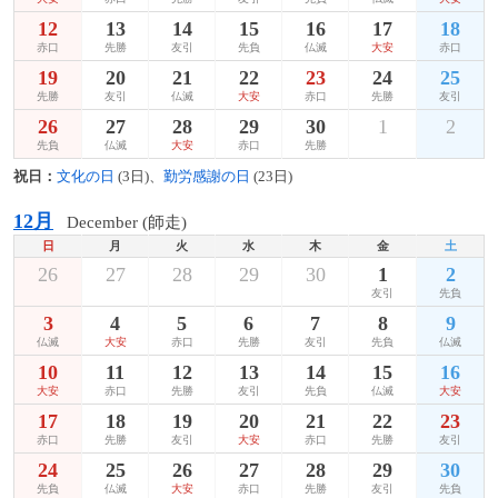
12
13
14
15
16
17
18
赤口
先勝
友引
先負
仏滅
大安
赤口
19
20
21
22
23
24
25
先勝
友引
仏滅
大安
赤口
先勝
友引
26
27
28
29
30
1
2
先負
仏滅
大安
赤口
先勝
祝日：
文化の日
(3日)、
勤労感謝の日
(23日)
12月
December (師走)
日
月
火
水
木
金
土
26
27
28
29
30
1
2
友引
先負
3
4
5
6
7
8
9
仏滅
大安
赤口
先勝
友引
先負
仏滅
10
11
12
13
14
15
16
大安
赤口
先勝
友引
先負
仏滅
大安
17
18
19
20
21
22
23
赤口
先勝
友引
大安
赤口
先勝
友引
24
25
26
27
28
29
30
先負
仏滅
大安
赤口
先勝
友引
先負