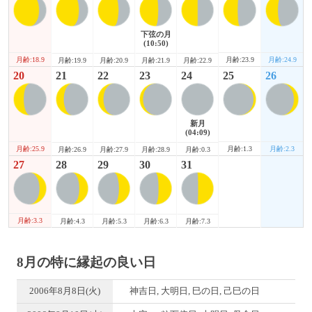
下弦の月
(10:50)
月齢:18.9
月齢:23.9
月齢:24.9
月齢:19.9
月齢:20.9
月齢:21.9
月齢:22.9
20
21
22
23
24
25
26
新月
(04:09)
月齢:25.9
月齢:1.3
月齢:2.3
月齢:26.9
月齢:27.9
月齢:28.9
月齢:0.3
27
28
29
30
31
月齢:3.3
月齢:4.3
月齢:5.3
月齢:6.3
月齢:7.3
8月の特に縁起の良い日
2006年8月8日(火)
神吉日, 大明日, 巳の日, 己巳の日