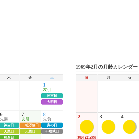
1969年2月の月齢カレンダー
木
金
土
日
月
火
1
友引
神吉日
大明日
6
7
8
2
3
4
先勝
友引
先負
神吉日
一粒万倍日
寅の日
天恩日
天恩日
不成就日
母倉日
満月
(21:55)