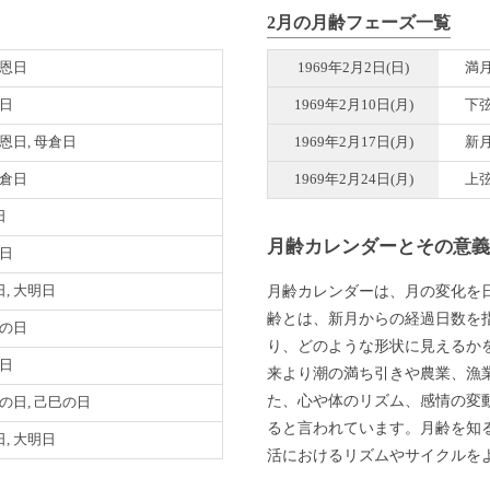
2月の月齢フェーズ一覧
天恩日
1969年2月2日(日)
満
恩日
1969年2月10日(月)
下
天恩日, 母倉日
1969年2月17日(月)
新
母倉日
1969年2月24日(月)
上
日
月齢カレンダーとその意
徳日
月齢カレンダーは、月の変化を
, 大明日
齢とは、新月からの経過日数を
寅の日
り、どのような形状に見えるか
恩日
来より潮の満ち引きや農業、漁
た、心や体のリズム、感情の変
巳の日, 己巳の日
ると言われています。月齢を知
, 大明日
活におけるリズムやサイクルを