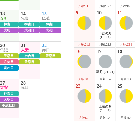
月齢:15.9
月齢:16.9
月齢:14.9
9
10
11
13
14
15
友引
先負
仏滅
神吉日
神吉日
神吉日
大明日
大明日
大明日
下弦の月
(09:08)
月齢:22.9
月齢:23.9
20
21
22
月齢:21.9
仏滅
大安
赤口
16
17
18
天恩日
神吉日
天恩日
月徳日
天恩日
寅の日
新月
(01:24)
月齢:0.4
月齢:1.4
月齢:28.9
27
28
23
24
25
大安
赤口
神吉日
大明日
不成就日
上弦の月
(13:30)
月齢:7.4
月齢:8.4
月齢:6.4