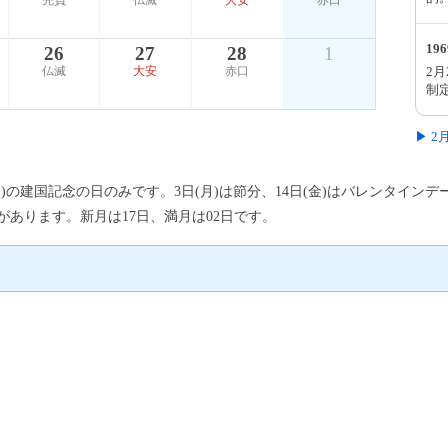
先負
仏滅
大安
赤口
19
26
27
28
1
2
仏滅
大安
赤口
制
▶ 
(火)の建国記念の日のみです。3日(月)は節分、14日(金)はバレンタイン
があります。新月は17日、満月は02日です。