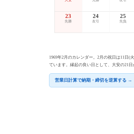
大安
先勝
友引
23
24
25
先勝
友引
先負
1969年2月のカレンダー。2月の祝日は11日
ています。縁起の良い日として、大安の21日
営業日計算で納期・締切を逆算する →