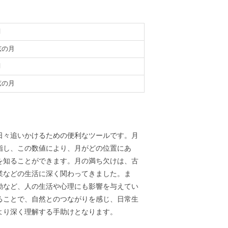
月
弦の月
月
弦の月
義
日々追いかけるための便利なツールです。月
指し、この数値により、月がどの位置にあ
を知ることができます。月の満ち欠けは、古
業などの生活に深く関わってきました。ま
動など、人の生活や心理にも影響を与えてい
ることで、自然とのつながりを感じ、日常生
より深く理解する手助けとなります。