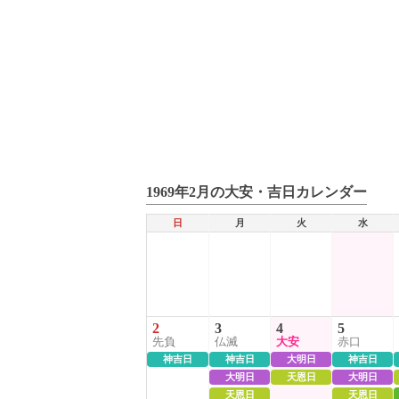
1969年2月の大安・吉日カレンダー
日
月
火
水
2
3
4
5
先負
仏滅
大安
赤口
神吉日
神吉日
大明日
神吉日
大明日
天恩日
大明日
天恩日
天恩日