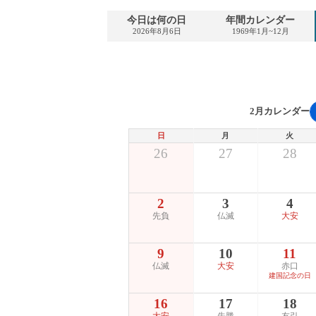
今日は何の日
年間カレンダー
2026年8月6日
1969年1月~12月
2月カレンダー
日
月
火
26
27
28
2
3
4
先負
仏滅
大安
9
10
11
仏滅
大安
赤口
建国記念の日
16
17
18