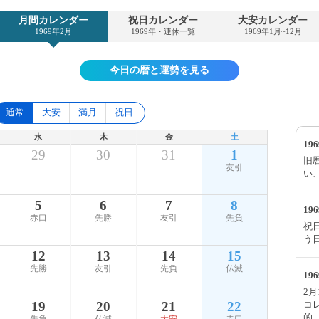
月間カレンダー
祝日カレンダー
大安カレンダー
1969年2月
1969年・連休一覧
1969年1月~12月
今日の暦と運勢を見る
通常
大安
満月
祝日
水
木
金
土
19
29
30
31
1
旧
友引
い
5
6
7
8
19
赤口
先勝
友引
先負
祝
う
12
13
14
15
先勝
友引
先負
仏滅
19
2
コ
19
20
21
22
的