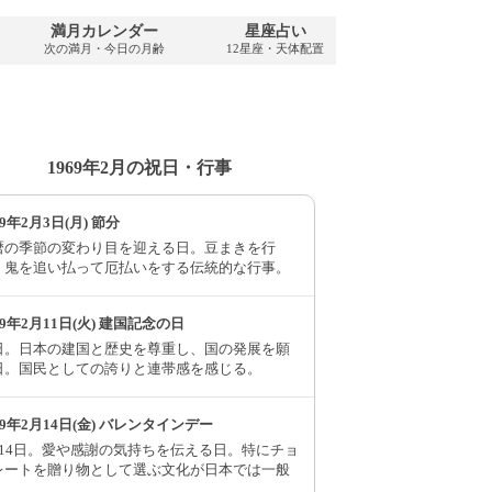
満月カレンダー
星座占い
PDFダウンロ
次の満月・今日の月齢
12星座・天体配置
1969年・無料
1969年2月の祝日・行事
69年2月3日(月) 節分
暦の季節の変わり目を迎える日。豆まきを行
、鬼を追い払って厄払いをする伝統的な行事。
69年2月11日(火) 建国記念の日
日。日本の建国と歴史を尊重し、国の発展を願
日。国民としての誇りと連帯感を感じる。
69年2月14日(金) バレンタインデー
月14日。愛や感謝の気持ちを伝える日。特にチョ
レートを贈り物として選ぶ文化が日本では一般
。