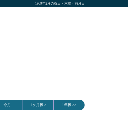
1969年2月の祝日・六曜・満月日
今月
1ヶ月後 >
1年後 >>