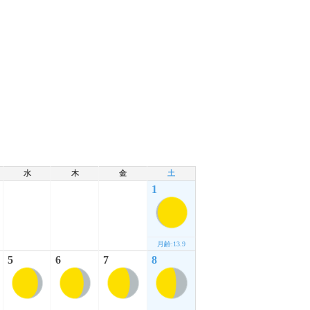
水
木
金
土
1
月齢:13.9
5
6
7
8