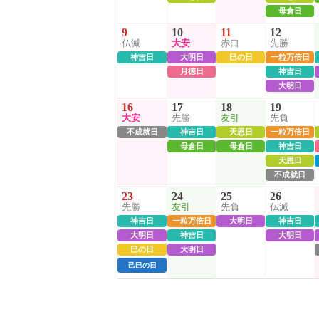
母倉日
9
10
11
12
仏滅
大安
赤口
先勝
神吉日
大明日
巳の日
一粒万倍日
月徳日
神吉日
大明日
16
17
18
19
大安
先勝
友引
先負
不成就日
神吉日
天恩日
一粒万倍日
母倉日
母倉日
神吉日
天恩日
不成就日
23
24
25
26
先勝
友引
先負
仏滅
神吉日
一粒万倍日
大明日
神吉日
大明日
神吉日
大明日
巳の日
大明日
己巳の日