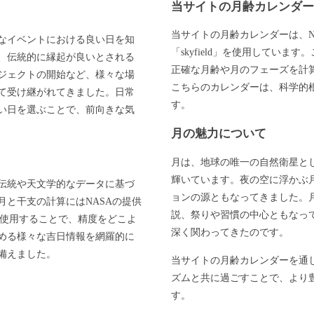
当サイトの月齢カレンダ
当サイトの月齢カレンダーは、N
なイベントにおける良い日を知
「skyfield」を使用してい
、伝統的に縁起が良いとされる
正確な月齢や月のフェーズを計
ジェクトの開始など、様々な場
こちらのカレンダーは、科学的
て受け継がれてきました。日常
す。
い日を選ぶことで、前向きな気
月の魅力について
月は、地球の唯一の自然衛星と
輝いています。夜の空に浮かぶ
伝統や天文学的なデータに基づ
ョンの源ともなってきました。
と干支の計算にはNASAの提供
説、祭りや習慣の中心ともなっ
」を使用することで、精度をどこよ
深く関わってきたのです。
める様々な吉日情報を網羅的に
備えました。
当サイトの月齢カレンダーを通
ズムと共に過ごすことで、より
す。