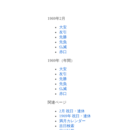
1969年2月
大安
友引
先勝
先負
仏滅
赤口
1969年（年間）
大安
友引
先勝
先負
仏滅
赤口
関連ページ
2月 祝日・連休
1969年 祝日・連休
満月カレンダー
吉日検索