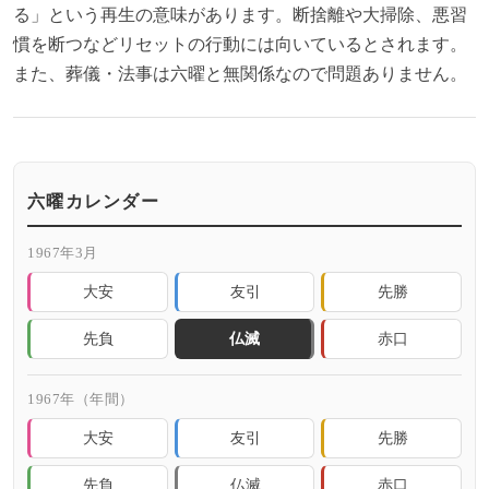
る」という再生の意味があります。断捨離や大掃除、悪習
慣を断つなどリセットの行動には向いているとされます。
また、葬儀・法事は六曜と無関係なので問題ありません。
六曜カレンダー
1967年3月
大安
友引
先勝
先負
仏滅
赤口
1967年（年間）
大安
友引
先勝
先負
仏滅
赤口