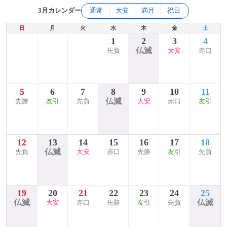
3月カレンダー
通常
大安
満月
祝日
日
月
火
水
木
金
土
1
2
3
4
仏滅
先負
大安
赤口
5
6
7
8
9
10
11
仏滅
先勝
友引
先負
大安
赤口
友引
12
13
14
15
16
17
18
仏滅
先負
大安
赤口
先勝
友引
先負
19
20
21
22
23
24
25
仏滅
仏滅
大安
赤口
先勝
友引
先負