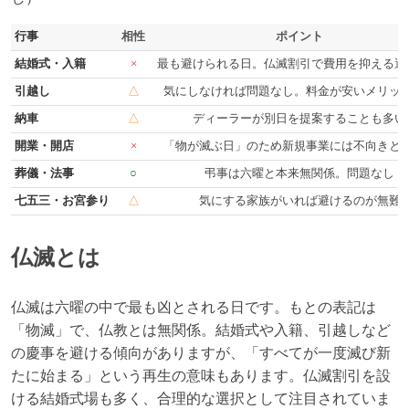
行事
相性
ポイント
結婚式・入籍
×
最も避けられる日。仏滅割引で費用を抑える選
引越し
△
気にしなければ問題なし。料金が安いメリッ
納車
△
ディーラーが別日を提案することも多い
開業・開店
×
「物が滅ぶ日」のため新規事業には不向きと
葬儀・法事
○
弔事は六曜と本来無関係。問題なし
七五三・お宮参り
△
気にする家族がいれば避けるのが無難
仏滅とは
仏滅は六曜の中で最も凶とされる日です。もとの表記は
「物滅」で、仏教とは無関係。結婚式や入籍、引越しなど
の慶事を避ける傾向がありますが、「すべてが一度滅び新
たに始まる」という再生の意味もあります。仏滅割引を設
ける結婚式場も多く、合理的な選択として注目されていま