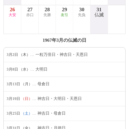
26
27
28
29
30
31
仏滅
大安
赤口
先勝
友引
先負
1967年3月の仏滅の日
3月2日
（木）
一粒万倍日・神吉日・天恩日
3月8日
（水）
大明日
3月13日
（月）
母倉日
3月19日
（日）
神吉日・大明日・天恩日
3月25日
（土）
神吉日・母倉日
3月31日
（金）
神吉日・月徳日