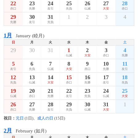
22
23
24
25
26
27
28
赤口
先勝
友引
先負
仏滅
大安
赤口
29
30
31
1
2
3
4
先勝
友引
先負
1月
January (睦月)
日
月
火
水
木
金
土
29
30
31
1
2
3
4
仏滅
大安
赤口
先勝
5
6
7
8
9
10
11
友引
先負
仏滅
大安
赤口
先勝
友引
12
13
14
15
16
17
18
先負
仏滅
大安
赤口
先勝
友引
先負
19
20
21
22
23
24
25
仏滅
赤口
先勝
友引
先負
仏滅
大安
26
27
28
29
30
31
1
赤口
先勝
友引
先負
仏滅
大安
祝日：
元日
(1日)、
成人の日
(15日)
2月
February (如月)
日
月
火
水
木
金
土