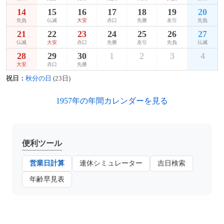
14
15
16
17
18
19
20
先負
仏滅
大安
赤口
先勝
友引
先負
21
22
23
24
25
26
27
仏滅
大安
赤口
先勝
友引
先負
仏滅
28
29
30
1
2
3
4
大安
赤口
先勝
祝日：
秋分の日
(23日)
1957年の年間カレンダーを見る
便利ツール
営業日計算
連休シミュレーター
吉日検索
年齢早見表