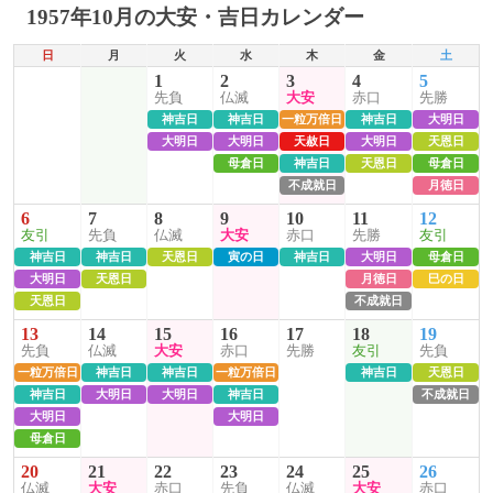
1957年10月の大安・吉日カレンダー
日
月
火
水
木
金
土
1
2
3
4
5
先負
仏滅
大安
赤口
先勝
神吉日
神吉日
一粒万倍日
神吉日
大明日
大明日
大明日
天赦日
大明日
天恩日
母倉日
神吉日
天恩日
母倉日
不成就日
月徳日
6
7
8
9
10
11
12
友引
先負
仏滅
大安
赤口
先勝
友引
神吉日
神吉日
天恩日
寅の日
神吉日
大明日
母倉日
大明日
天恩日
月徳日
巳の日
天恩日
不成就日
13
14
15
16
17
18
19
先負
仏滅
大安
赤口
先勝
友引
先負
一粒万倍日
神吉日
神吉日
一粒万倍日
神吉日
天恩日
神吉日
大明日
大明日
神吉日
不成就日
大明日
大明日
母倉日
20
21
22
23
24
25
26
仏滅
大安
赤口
先負
仏滅
大安
赤口