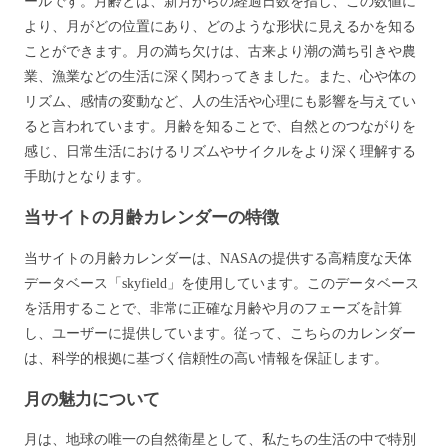
ールです。月齢とは、新月からの経過日数を指し、この数値に
より、月がどの位置にあり、どのような形状に見えるかを知る
ことができます。月の満ち欠けは、古来より潮の満ち引きや農
業、漁業などの生活に深く関わってきました。また、心や体の
リズム、感情の変動など、人の生活や心理にも影響を与えてい
ると言われています。月齢を知ることで、自然とのつながりを
感じ、日常生活におけるリズムやサイクルをより深く理解する
手助けとなります。
当サイトの月齢カレンダーの特徴
当サイトの月齢カレンダーは、NASAの提供する高精度な天体
データベース「skyfield」を使用しています。このデータベース
を活用することで、非常に正確な月齢や月のフェーズを計算
し、ユーザーに提供しています。従って、こちらのカレンダー
は、科学的根拠に基づく信頼性の高い情報を保証します。
月の魅力について
月は、地球の唯一の自然衛星として、私たちの生活の中で特別