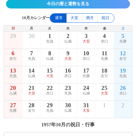
今日の暦と運勢を見る
10月カレンダー
通常
大安
満月
祝日
日
月
火
水
木
金
土
29
30
1
2
3
4
5
先負
仏滅
大安
赤口
先勝
6
7
8
9
10
11
12
友引
先負
仏滅
大安
赤口
先勝
友引
13
14
15
16
17
18
19
先負
仏滅
大安
赤口
先勝
友引
先負
20
21
22
23
24
25
26
仏滅
大安
赤口
先負
仏滅
大安
赤口
27
28
29
30
31
1
2
先勝
友引
先負
仏滅
大安
1957年10月の祝日・行事