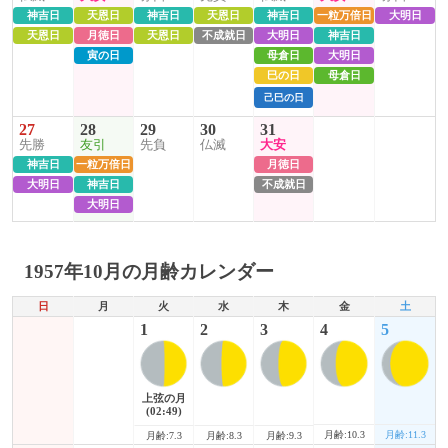
神吉日
天恩日
神吉日
天恩日
神吉日
一粒万倍日
大明日
天恩日
月徳日
天恩日
不成就日
大明日
神吉日
寅の日
母倉日
大明日
巳の日
母倉日
己巳の日
27
28
29
30
31
先勝
友引
先負
仏滅
大安
神吉日
一粒万倍日
月徳日
大明日
神吉日
不成就日
大明日
1957年10月の月齢カレンダー
日
月
火
水
木
金
土
1
2
3
4
5
上弦の月
(02:49)
月齢:10.3
月齢:11.3
月齢:7.3
月齢:8.3
月齢:9.3