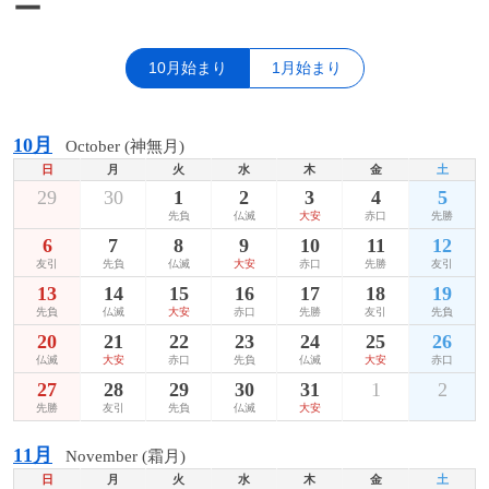
ー
10月始まり
1月始まり
10月
October (神無月)
日
月
火
水
木
金
土
29
30
1
2
3
4
5
先負
仏滅
大安
赤口
先勝
6
7
8
9
10
11
12
友引
先負
仏滅
大安
赤口
先勝
友引
13
14
15
16
17
18
19
先負
仏滅
大安
赤口
先勝
友引
先負
20
21
22
23
24
25
26
仏滅
大安
赤口
先負
仏滅
大安
赤口
27
28
29
30
31
1
2
先勝
友引
先負
仏滅
大安
11月
November (霜月)
日
月
火
水
木
金
土