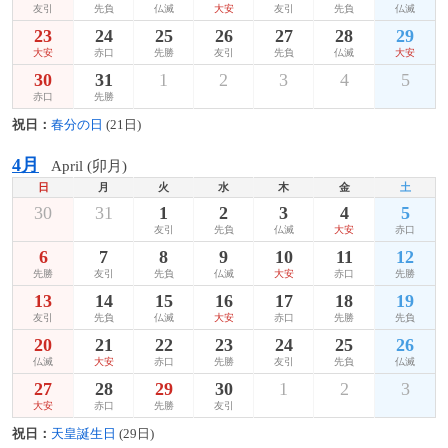
友引
先負
仏滅
大安
友引
先負
仏滅
23
24
25
26
27
28
29
大安
赤口
先勝
友引
先負
仏滅
大安
30
31
1
2
3
4
5
赤口
先勝
祝日：
春分の日
(21日)
4月
April (卯月)
日
月
火
水
木
金
土
30
31
1
2
3
4
5
友引
先負
仏滅
大安
赤口
6
7
8
9
10
11
12
先勝
友引
先負
仏滅
大安
赤口
先勝
13
14
15
16
17
18
19
友引
先負
仏滅
大安
赤口
先勝
先負
20
21
22
23
24
25
26
仏滅
大安
赤口
先勝
友引
先負
仏滅
27
28
29
30
1
2
3
大安
赤口
先勝
友引
祝日：
天皇誕生日
(29日)