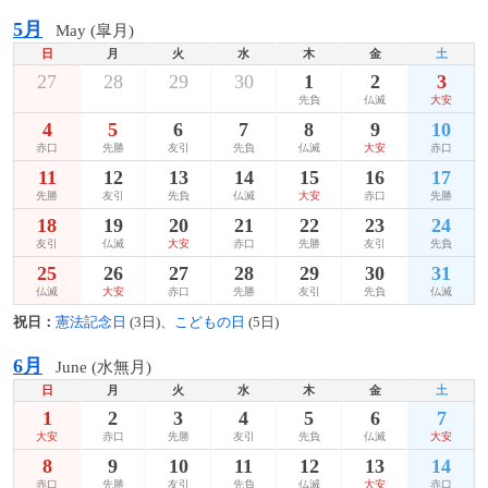
5月
May (皐月)
日
月
火
水
木
金
土
27
28
29
30
1
2
3
先負
仏滅
大安
4
5
6
7
8
9
10
赤口
先勝
友引
先負
仏滅
大安
赤口
11
12
13
14
15
16
17
先勝
友引
先負
仏滅
大安
赤口
先勝
18
19
20
21
22
23
24
友引
仏滅
大安
赤口
先勝
友引
先負
25
26
27
28
29
30
31
仏滅
大安
赤口
先勝
友引
先負
仏滅
祝日：
憲法記念日
(3日)、
こどもの日
(5日)
6月
June (水無月)
日
月
火
水
木
金
土
1
2
3
4
5
6
7
大安
赤口
先勝
友引
先負
仏滅
大安
8
9
10
11
12
13
14
赤口
先勝
友引
先負
仏滅
大安
赤口