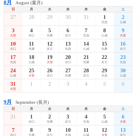
8月
August (葉月)
日
月
火
水
木
金
土
27
28
29
30
31
1
2
先負
仏滅
3
4
5
6
7
8
9
大安
赤口
先勝
友引
先負
仏滅
大安
10
11
12
13
14
15
16
赤口
先勝
友引
先負
仏滅
先勝
友引
17
18
19
20
21
22
23
先負
仏滅
大安
赤口
先勝
友引
先負
24
25
26
27
28
29
30
仏滅
大安
赤口
先勝
友引
先負
仏滅
31
1
2
3
4
5
6
大安
9月
September (長月)
日
月
火
水
木
金
土
31
1
2
3
4
5
6
赤口
先勝
友引
先負
仏滅
大安
7
8
9
10
11
12
13
赤口
先勝
友引
先負
仏滅
大安
友引