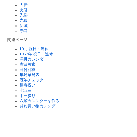
大安
友引
先勝
先負
仏滅
赤口
関連ページ
10月 祝日・連休
1957年 祝日・連休
満月カレンダー
吉日検索
日付計算
年齢早見表
厄年チェック
長寿祝い
七五三
十三参り
六曜カレンダーを作る
🛒お買い物カレンダー