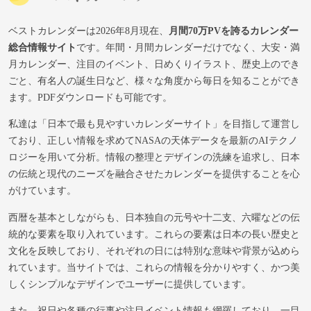
ベストカレンダーは2026年8月現在、
月間70万PVを誇るカレンダー
総合情報サイト
です。年間・月間カレンダーだけでなく、大安・満
月カレンダー、注目のイベント、日めくりイラスト、歴史上のでき
ごと、有名人の誕生日など、様々な角度から毎日を知ることができ
ます。PDFダウンロードも可能です。
私達は「日本で最も見やすいカレンダーサイト」を目指して運営し
ており、正しい情報を求めてNASAの天体データを最新のAIテクノ
ロジーを用いて分析。情報の整理とデザインの洗練を追求し、日本
の伝統と現代のニーズを融合させたカレンダーを提供することを心
がけています。
西暦を基本としながらも、日本独自の元号や十二支、六曜などの伝
統的な要素を取り入れています。これらの要素は日本の長い歴史と
文化を反映しており、それぞれの日には特別な意味や背景が込めら
れています。当サイトでは、これらの情報を分かりやすく、かつ美
しくシンプルなデザインでユーザーに提供しています。
また、祝日や各種の行事や注目イベント情報も網羅しており、一目