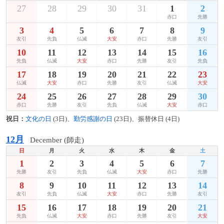
27
28
29
30
31
1
2
赤口
先勝
3
4
5
6
7
8
9
友引
先負
仏滅
大安
赤口
先勝
友引
10
11
12
13
14
15
16
先負
仏滅
大安
赤口
先勝
友引
先負
17
18
19
20
21
22
23
仏滅
大安
赤口
先勝
友引
仏滅
大安
24
25
26
27
28
29
30
赤口
先勝
友引
先負
仏滅
大安
赤口
祝日：
文化の日
(3日)、
勤労感謝の日
(23日)、振替休日 (4日)
12月
December (師走)
日
月
火
水
木
金
土
1
2
3
4
5
6
7
先勝
友引
先負
仏滅
大安
赤口
先勝
8
9
10
11
12
13
14
友引
先負
仏滅
大安
赤口
先勝
友引
15
16
17
18
19
20
21
先負
仏滅
大安
赤口
先勝
友引
大安