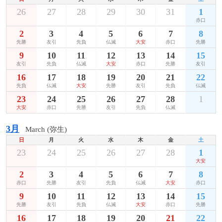
26
27
28
29
30
31
1
赤口
2
3
4
5
6
7
8
先勝
友引
先負
仏滅
大安
赤口
先勝
9
10
11
12
13
14
15
友引
先負
仏滅
大安
赤口
先勝
友引
16
17
18
19
20
21
22
先負
仏滅
大安
先勝
友引
先負
仏滅
23
24
25
26
27
28
1
大安
赤口
先勝
友引
先負
仏滅
3月
March (弥生)
日
月
火
水
木
金
土
23
24
25
26
27
28
1
大安
2
3
4
5
6
7
8
赤口
先勝
友引
先負
仏滅
大安
赤口
9
10
11
12
13
14
15
先勝
友引
先負
仏滅
大安
赤口
先勝
16
17
18
19
20
21
22